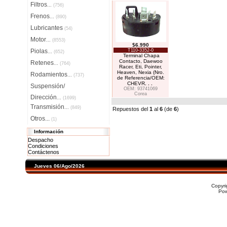
Filtros
...
(756)
Frenos
...
(890)
Lubricantes
(54)
Motor
...
(8553)
$6.990
Piolas
T110-3352-0
...
(652)
Terminal Chapa
Contacto, Daewoo
Retenes
...
(764)
Racer, Eti, Pointer,
Heaven, Nexia (Nro.
Rodamientos
...
(737)
de Referencia/OEM:
CHEVR
. . .
Suspensión/
OEM: 93741069
Corea
Dirección
...
(1699)
Transmisión
...
(849)
Repuestos del
1
al
6
(de
6
)
Otros...
(1)
Información
Despacho
Condiciones
Contáctenos
Jueves 06/Ago/2026
Copyr
Po