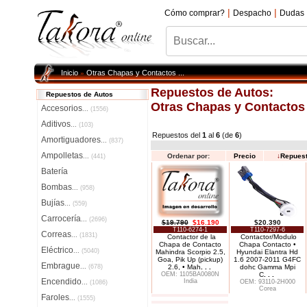
|
|
Cómo comprar?
Despacho
Dudas
Inicio
Otras Chapas y Contactos ...
»
Repuestos de Autos:
Repuestos de Autos
Otras Chapas y Contactos .
Accesorios
...
(1556)
Aditivos
...
(103)
Repuestos del
1
al
6
(de
6
)
Amortiguadores
...
(837)
Ampolletas
Ordenar por:
Precio
↓
Repues
...
(441)
Batería
Bombas
...
(958)
Bujías
...
(559)
Carrocería
...
(2696)
$19.790
$16.190
$20.390
T110-6274-1
T110-7297-6
Correas
...
(1831)
Contactor de la
Contactor/Modulo
Chapa de Contacto
Chapa Contacto •
Eléctrico
...
(5040)
Mahindra Scorpio 2.5,
Hyundai Elantra Hd
Goa, Pik Up (pickup)
1.6 2007-2011 G4FC
Embrague
...
(678)
2.6, • Mah
. . .
dohc Gamma Mpi
OEM: 1105BA0080N
C
. . .
Encendido
India
OEM: 93110-2H000
...
(1086)
Corea
Faroles
...
(1555)