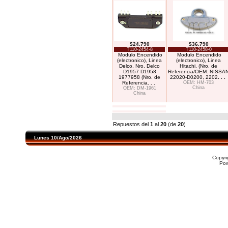
$24.790
$36.790
T110-2454-8
T110-2458-0
Modulo Encendido
Modulo Encendido
(electronico), Linea
(electronico), Linea
Delco, Nro. Delco
Hitachi, (Nro. de
D1957 D1958
Referencia/OEM: NISSA
1977958 (Nro. de
22020-D0200, 2202
. . .
Referencia
. . .
OEM: HM-703
China
OEM: DM-1961
China
Repuestos del
1
al
20
(de
20
)
Lunes 10/Ago/2026
Copyr
Po