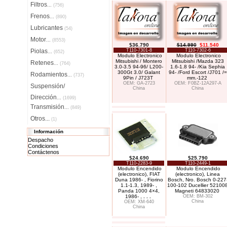
Filtros
...
(756)
Frenos
...
(890)
Lubricantes
(54)
Motor
...
(8553)
$36.790
$14.990
$11.540
Piolas
T110-7301-8
T110-7302-6
...
(652)
Modulo Electronico
Modulo Electronico
Mitsubishi / Montero
Mitsubishi /Mazda 323
Retenes
...
(764)
3.0-3.5 94-96/ L200-
1.6-1.8 94- /Kia Sephia
300Gt 3.0/ Galant
94- /Ford Escort /J701 /=
Rodamientos
...
(737)
9Pin / J723T
mm.-122
OEM: GA-2723
OEM: F0BZ-12A297-A
Suspensión/
China
China
Dirección
...
(1699)
Transmisión
...
(849)
Otros...
(1)
Información
Despacho
Condiciones
Contáctenos
$24.690
$25.790
T110-2283-9
T110-2449-1
Modulo Encendido
Modulo Encendido
(electronico), FIAT
(electronico), Linea
Duna 1986- , Fiorino
Bosch, Nro. Bosch 0-227
1.1-1.3, 1989- ,
100-102 Ducellier 52100
Panda 1000 4×4,
Magneti 64833020
1986- ,
. . .
OEM: BM-302
China
OEM: XM-640
China