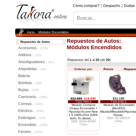
|
|
Cómo comprar?
Despacho
Dudas
Inicio
Módulos Encendidos
»
Repuestos de Autos:
Repuestos de Autos
Módulos Encendidos
Accesorios
...
(1556)
Aditivos
...
(103)
Repuestos del
1
al
20
(de
20
)
Amortiguadores
...
(837)
Ampolletas
Ordenar por:
Precio
↓
Repues
...
(441)
Batería
Bombas
...
(958)
Bujías
...
(559)
Carrocería
...
(2696)
$22.590
$18.890
$31.190
T110-7004-3
T110-4192-2
Correas
...
(1831)
Modulo Contacto
Modulo de Encendido
Chapa Encendido •
(Mm-852)
Eléctrico
...
(5040)
Hyundai Accent New
Mazda/Mitsubishi/Hyunda
1.5 2006-2011 D4FA
/Gruas
Embrague
...
(678)
dohc Tci diesel,
. . .
OEM: GA-2852CH
China
OEM: 93110-4D000
Encendido
Corea
...
(1086)
Faroles
...
(1555)