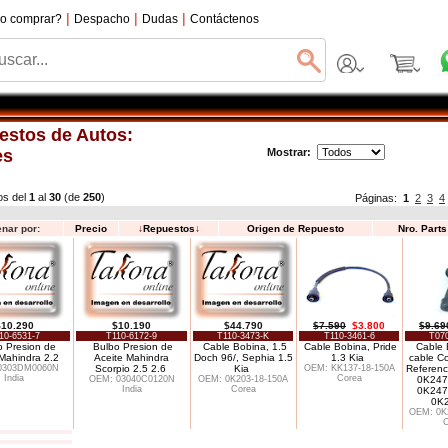
|
|
|
o comprar?
Despacho
Dudas
Contáctenos
estos de Autos:
es
Mostrar:
os del
1
al
30
(de
250
)
Páginas:
1
2
3
4
nar por:
Precio
↓
Repuestos
↓
Origen de Repuesto
Nro. Part
$10.290
$10.190
$44.790
$7.590
$3.800
$9.69
10-6531-7
T110-6172-9
T110-3473-K
T110-3461-6
T070
o Presion de
Bulbo Presion de
Cable Bobina, 1.5
Cable Bobina, Pride
Cable B
 Mahindra 2.2
Aceite Mahindra
Doch 96/, Sephia 1.5
1.3 Kia
cable Co
0303DM0060N
Scorpio 2.5 2.6
Kia
OEM: KK137-18-150A
Referenc
India
Corea
OEM: 03040C0120N
OEM: 0K203-18-150A
0K247
India
Corea
0K247
0K
OEM: 0K2
C