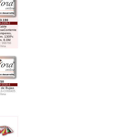
3.190
-2329-2
Cable
saCorriente
mperes,
m. 130Pc
. 6.0M
 998768
hina
$0
-1018-4
 de Bujias
LS-CH00405
hina