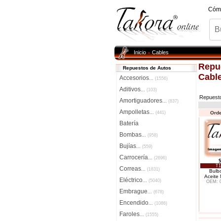
Cóm
Inicio
Cables
»
Repu
Repuestos de Autos
Cabl
Accesorios
...
(1556)
Aditivos
...
(103)
Repuest
Amortiguadores
...
(837)
Ampolletas
...
(441)
Orde
Batería
Bombas
...
(958)
Bujías
...
(559)
Carrocería
...
(2696)
T1
Correas
...
(1831)
Bulb
Aceite
Eléctrico
...
(5040)
OEM: 
Embrague
...
(678)
Encendido
...
(1086)
Faroles
...
(1555)