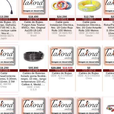
$13.390
$18.490
$24.290
$12.790
$2
10-0102-5
T110-1787-8
T110-0251-K
T110-0261-7
T010
de Bujias, (2)
Cable de Bujias,
Cable para
Cable para
argo, Daihatsu
Furgon Asia Towner
Instalacion Electrica,
Instalacion Electrica,
Roba/Pa
97-00 HC 1.3L.
850Cc, Nro. Original
Nro. 18 Color Rojo
Nro. 20 Color Amarillo
600A
 incluye cable
Aa100-18-140
Rollo 100 Metros
Rollo 100 Metros
0.30m
. Vea el
. . .
OEM: 99034
OEM: 18 AWG RO
OEM: 20 AWG AM
10mm
Brasil
Taiwán
Taiwán
90048-58274
OEM:
Japón
C
$16.290
$95.890
$20.390
$16.020
$0
10-2330-6
T110-4799-8
T070-1016-8
T070-1017-6
T070
Cable
Cables de Baterias
Cables de Bujias
Cables de Bujias
Cables
asaCorriente
forrado goma flexible,
OEM: ALS-CH00147
OEM: ALS-CH00404
OEM: A
China
China
C
eres, 0.30mm.
negro, 10 mts., rango
 11mm. 2.5M
temperatura 110 oC,
M: 998769
Calibre 4, Medid
. . .
China
OEM: CS4C
U.S.A