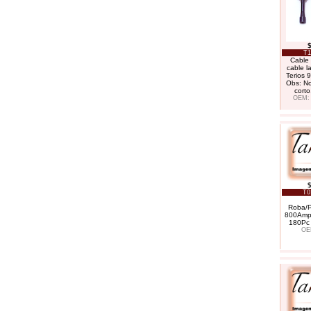
T1
Cable 
cable l
Terios 
Obs: No
corto
OEM: 
T0
Roba/P
800Amp
180Pc
OE