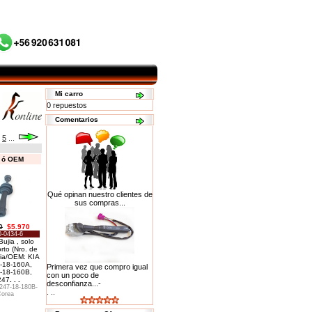
Mi carro
0 repuestos
Comentarios
5
...
s ó OEM
Qué opinan nuestro clientes de
sus compras...
0
$5.970
-0434-6
ujia , solo
rto (Nro. de
ia/OEM: KIA
-18-160A,
Primera vez que compro igual
-18-160B,
con un poco de
247
. . .
desconfianza...-
47-18-180B-
. ..
orea