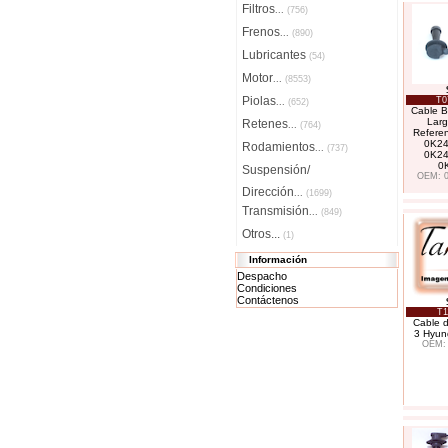
Filtros
...
(756)
Frenos
...
(890)
Lubricantes
(54)
Motor
...
(8553)
Piolas
T0
...
(652)
Cable Bu
Larg
Retenes
...
(764)
Refere
0K24
Rodamientos
...
(737)
0K24
0
Suspensión/
OEM: 0
Dirección
...
(1699)
Transmisión
...
(849)
Otros...
(1)
Información
Despacho
Condiciones
Contáctenos
T1
Cable 
3 Hyun
OEM: 