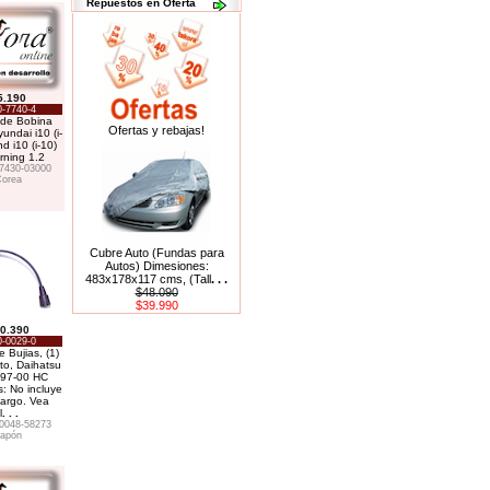
Repuestos en Oferta
5.190
0-7740-4
 de Bobina
Ofertas y rebajas!
ndai i10 (i-
d i10 (i-10)
rning 1.2
7430-03000
orea
Cubre Auto (Fundas para
Autos) Dimesiones:
483x178x117 cms, (Tall
. . .
$48.090
$39.990
0.390
0-0029-0
 Bujias, (1)
to, Daihatsu
 97-00 HC
: No incluye
largo. Vea
l
. . .
0048-58273
apón