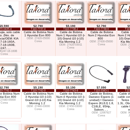
$5.590
$2.790
$5.190
$2.790
$
70-0435-4
T110-7737-4
T110-7738-2
T110-7739-0
T11
jia, solo cable
Cable de Bobina Num
Cable de Bobina
Cable de Bobina
Cable
o. (Nro. de
1 Hyundai Eon 800
Num 1 Hyundai i10 (i-
Num 2 Hyundai Eon
Num 2 Hyu
ncia/OEM: KIA
OEM: 27420-05000
10) Grand i10 (i-10)
800
10) Gran
Corea
7-18-160A,
Kia Morning 1.2
OEM: 27430-05000
Kia Mo
Corea
7-18-160B,
OEM: 27420-03011
OEM: 2
Corea
C
K247
. . .
K247-18-160B
Corea
$2.790
$5.190
$5.190
$7.090
$2
10-7741-2
T110-7742-0
T110-7743-9
T110-3343-1
T11
de Bobina Num
Cable de Bobina Num
Cable de Bobina
Cable de Bobina,
Cable de
dai Eon 800
3 Hyundai i10 (i-10)
Num 4 Hyundai i10 (i-
Daewoo Espero (1
cable cor
27440-05000
Grand i10 (i-10) Kia
10) Grand i10 (i-10)
unidad) • Daewoo
Terios
Corea
Morning 1.2
Kia Morning 1.2
Espero (KLEJ) 1.8,
1.3L, Obs
OEM: 27440-03000
OEM: 27450-03000
C18LE, 95Hp,
cable 
Corea
Corea
Saloon
. . .
e
OEM: 12087927
OEM: 9
Corea
J