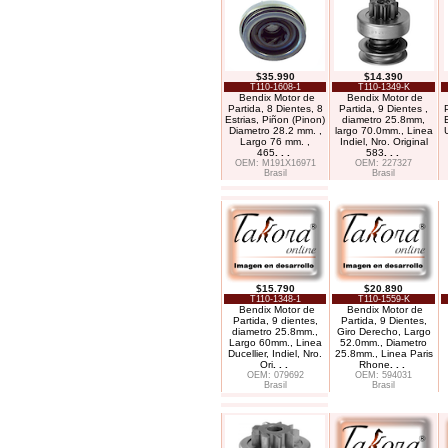
$35.990
$14.390
T110-1608-1
T110-1349-K
Bendix Motor de
Bendix Motor de
Partida, 8 Dientes, 8
Partida, 9 Dientes ,
Estrias, Piñon (Pinon)
diametro 25.8mm,
Diametro 28.2 mm. ,
largo 70.0mm., Linea
Largo 76 mm. ,
Indiel, Nro. Original
465
. . .
583
. . .
OEM: M191X16971
OEM: 227327
Brasil
Brasil
$15.790
$20.890
T110-1348-1
T110-1559-K
Bendix Motor de
Bendix Motor de
Partida, 9 dientes,
Partida, 9 Dientes,
diametro 25.8mm.,
Giro Derecho, Largo
Largo 60mm., Linea
52.0mm., Diametro
Ducellier, Indiel, Nro.
25.8mm., Linea Paris
Ori
. . .
Rhone
. . .
OEM: 079692
OEM: 594031
Brasil
Brasil