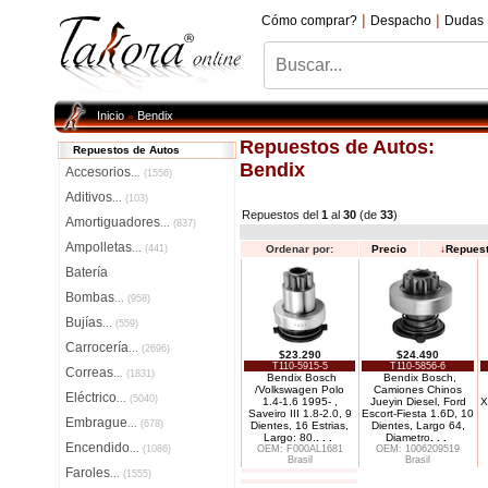
|
|
Cómo comprar?
Despacho
Dudas
Inicio
Bendix
»
Repuestos de Autos:
Repuestos de Autos
Bendix
Accesorios
...
(1556)
Aditivos
...
(103)
Repuestos del
1
al
30
(de
33
)
Amortiguadores
...
(837)
Ampolletas
...
(441)
Ordenar por:
Precio
↓
Repues
Batería
Bombas
...
(958)
Bujías
...
(559)
Carrocería
...
(2696)
$23.290
$24.490
T110-5915-5
T110-5856-6
Correas
...
(1831)
Bendix Bosch
Bendix Bosch,
/Volkswagen Polo
Camiones Chinos
Eléctrico
...
(5040)
1.4-1.6 1995- ,
Jueyin Diesel, Ford
X
Saveiro III 1.8-2.0, 9
Escort-Fiesta 1.6D, 10
Embrague
...
(678)
Dientes, 16 Estrias,
Dientes, Largo 64,
Largo: 80.
. . .
Diametro
. . .
Encendido
...
(1086)
OEM: F000AL1681
OEM: 1006209519
Brasil
Brasil
Faroles
...
(1555)