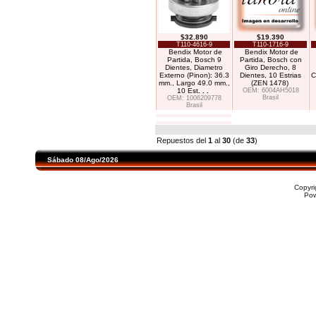
$32.890
$19.390
T110-4616-9
T110-1716-9
Bendix Motor de
Bendix Motor de
Partida, Bosch 9
Partida, Bosch con
Dientes, Diametro
Giro Derecho, 8
Externo (Pinon): 36.3
Dientes, 10 Estrias
C
mm., Largo 49.0 mm.,
(ZEN 1478)
10 Est
. . .
OEM: 6004AH5018
Brasil
OEM: 1006209778
Brasil
Repuestos del
1
al
30
(de
33
)
Sábado 08/Ago/2026
Copyr
Po