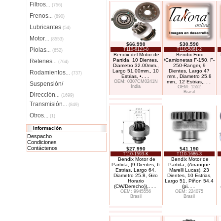
Filtros
...
(756)
Frenos
...
(890)
Lubricantes
(54)
Motor
...
(8553)
$66.990
$30.590
Piolas
T110-6123-0
T110-5861-2
...
(652)
Bendix del Motor de
Bendix Ford
Partida, 10 Dientes,
/Camionetas F-150, F-
Retenes
...
(764)
Diametro 32.00mm.,
250-Ranger, 9
Largo 51.00mm., 10
Dientes, Largo 47
Rodamientos
...
(737)
Estrias, •
. . .
mm., Diametro 25.8
OEM: 0307CM0241N
mm., 12 Estrias,
. . .
Suspensión/
India
OEM: 1552
Brasil
Dirección
...
(1699)
Transmisión
...
(849)
Otros...
(1)
Información
Despacho
Condiciones
Contáctenos
$27.990
$41.190
T110-1593-K
T110-1686-3
Bendix Motor de
Bendix Motor de
Partida, (9 Dientes, 6
Partida, (Arranque
Estrias, Largo 64,
Marelli Lucas), 23
Diametro 25.8, Giro
Dientes, 10 Estrias,
Horario
Largo 51, Piñon 54.4
(CW/Derecho)),
. . .
(pi
. . .
OEM: 9945556
OEM: 224075
Brasil
Brasil