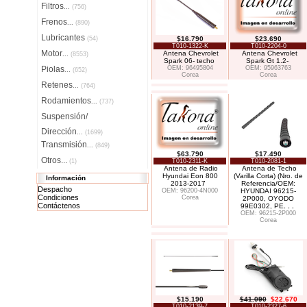
Filtros
...
(756)
Frenos
...
(890)
Lubricantes
(54)
$16.790
$23.690
T010-1322-K
T010-2204-0
Motor
Antena Chevrolet
Antena Chevrolet
...
(8553)
Spark 06- techo
Spark Gt 1.2-
Piolas
OEM: 96495804
OEM: 95963763
...
(652)
Corea
Corea
Retenes
...
(764)
Rodamientos
...
(737)
Suspensión/
Dirección
...
(1699)
Transmisión
...
(849)
$63.790
$17.490
Otros...
(1)
T010-2311-K
T010-2081-1
Antena de Radio
Antena de Techo
Hyundai Eon 800
(Varilla Corta) (Nro. de
Información
2013-2017
Referencia/OEM:
Despacho
OEM: 96200-4N000
HYUNDAI 96215-
Condiciones
Corea
2P000, OYODO
Contáctenos
99E0302, PE
. . .
OEM: 96215-2P000
Corea
$15.190
$41.090
$22.670
T010-2139-7
T010-2327-6