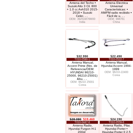
Antena del Techo •
Antena Electrica
Suzuki Alto 3 Cil. 800
Universal
+ 1.0 cc Avh310 2015-
Características: •
2018 • Suzuki
AM/FM radio recibido •
Celer
. . .
Fácil de u
. . .
OEM: 39251M76M00
OEM: 998761
India
China
$32.990
$22.490
T010-0590-1
T010-0522-7
Antena Manual,
Antena Manual,
Accent Prime (Nro. de
Hyundai Accent 1994-
Referencia/OEM:
1999
HYUNDAI 96210-
OEM: 96210-22400
Corea
25000, 96210-25001)
&bu
. . .
OEM: 96210 25001
Corea
$28.090
$19.460
$24.190
T010-0447-6
T010-0559-6
Antena Radio,
Antena Radio, Pilar,
Hyundai Furgon H-1
Hyundai Porter •
2004/
Hyundai Porter II 2.5