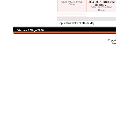
OEM: 96210-4A005
2004-2007 D4BH sohc
Corea
Tci dies
. . .
OEM: 96200-4F100
Corea
Repuestos del
1
al
30
(de
48
)
Viernes 07/Ago/2026
Copyr
Po