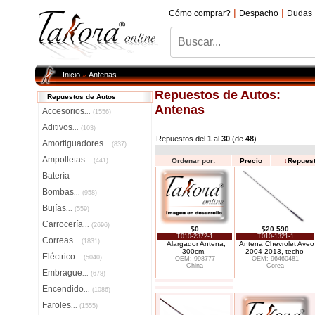
|
|
Cómo comprar?
Despacho
Dudas
Inicio
Antenas
»
Repuestos de Autos:
Repuestos de Autos
Antenas
Accesorios
...
(1556)
Aditivos
...
(103)
Repuestos del
1
al
30
(de
48
)
Amortiguadores
...
(837)
Ampolletas
...
(441)
Ordenar por:
Precio
↓
Repues
Batería
Bombas
...
(958)
Bujías
...
(559)
Carrocería
...
(2696)
$0
$20.590
T010-2372-1
T010-1321-1
Correas
...
(1831)
Alargador Antena,
Antena Chevrolet Aveo
300cm.
2004-2013, techo
Eléctrico
...
(5040)
OEM: 998777
OEM: 96460481
China
Corea
Embrague
...
(678)
Encendido
...
(1086)
Faroles
...
(1555)