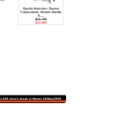
Bastón Antirrobo / Baston
Trabavolante, Modelo Martillo.
A
. . .
$21.790
$15.990
.659 click's desde el Martes 26/May/2009