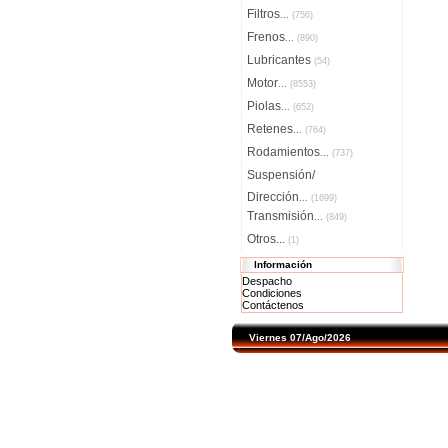
Filtros
...
(756)
Frenos
...
(890)
Lubricantes
(54)
Motor
...
(8553)
Piolas
...
(652)
Retenes
...
(764)
Rodamientos
...
(737)
Suspensión/
Dirección
...
(1699)
Transmisión
...
(849)
Otros...
(1)
Información
Despacho
Condiciones
Contáctenos
Viernes 07/Ago/2026