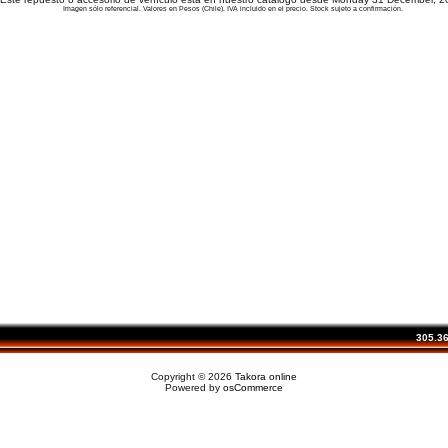
Imagen sólo referencial. Valores en Pesos (Chile). IVA incluido en el precio. Stock sujeto a confirmación.
305.361
Copyright © 2026
Takora online
Powered by
osCommerce