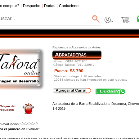
|
|
|
o comprar?
Despacho
Dudas
Contáctenos
Repuestos o Accesorios de Autos:
Abrazaderas
Número OEM: 9021966
Código Takora: T010-2296-2
Precio: $3.790
Stock en bodega: + 10 unidades
10088 clientes se han interesado en este repuesto.
Abrazadera de la Barra Estabilizadora, Delantera, Chevrol
Origen del
1.4 2011- ,
repuesto:
in evaluación:
ea el primero en Evaluar!
Este repuesto o accesorio de vehículo está en nuestro catálogo desde Monday 31 December, 2