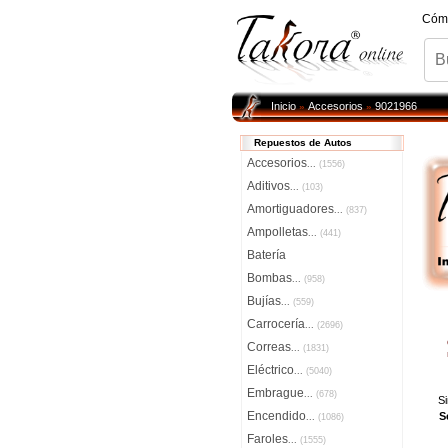
Cóm
Inicio
Accesorios
9021966
»
»
Repuestos de Autos
Accesorios
...
(1556)
Aditivos
...
(103)
Amortiguadores
...
(837)
Ampolletas
...
(441)
Batería
Bombas
...
(958)
Bujías
...
(559)
Carrocería
...
(2696)
Correas
...
(1831)
Eléctrico
...
(5040)
Embrague
...
(678)
S
Encendido
S
...
(1086)
Faroles
...
(1555)