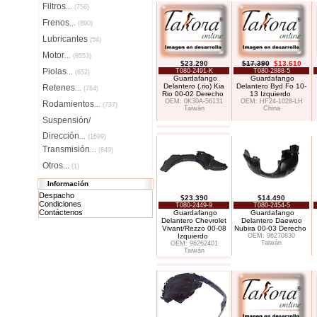
Filtros
...
(756)
Frenos
...
(890)
Lubricantes
(54)
Motor
...
(8553)
$23.290
$17.390
$13.610
Piolas
T080-2491-K
T080-2888-5
...
(652)
Guardafango
Guardafango
Delantero (.rio) Kia
Delantero Byd Fo 10-
Retenes
...
(764)
Rio 00-02 Derecho
13 Izquierdo
OEM: 0K30A-56131
OEM: HF24-1028-LH
Rodamientos
...
(737)
Taiwán
China
Suspensión/
Dirección
...
(1699)
Transmisión
...
(849)
Otros...
(1)
Información
Despacho
$23.390
$14.490
Condiciones
T080-2449-9
T080-2454-5
Contáctenos
Guardafango
Guardafango
Delantero Chevrolet
Delantero Daewoo
Vivant/Rezzo 00-08
Nubira 00-03 Derecho
Izquierdo
OEM: 96270830
Taiwán
OEM: 96262401
Taiwán