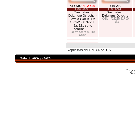
$15.690
$12.590
$19.290
T080-3839-2
T080-6541-1
Guardafango
Guardafango
Delantero Derecho •
Delantero Derecho
Toyota Corolla 1.6
OEM: 72321M81R00
India
2002-2008 3ZZFE
Zze121 dohc
bencina,
. . .
OEM: 53875-02110
China
Repuestos del
1
al
30
(de
315
)
Sábado 08/Ago/2026
Copyr
Po