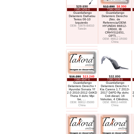
$29.690
$12.890
$8.990
T080-2459-6
T080-2898-2
Guardafango
Guardafango
Delantero Daihatsu
Delantero Derecho
Terios 06-10
(Nro. de
Izquierdo
Referencia/OEM:
OEM: 53876-B4010
HYUNDAI 86812-
Taiwán
1R000, IB
CRHY011651,
OPTI
. . .
OEM: 86812-1R000
China
$16.390
$13.240
$32.890
T080-4647-6
T080-5108-9
Guardafango
Guardafango
Delantero Derecho •
Delantero Derecho •
Hyundai Sonata Yf
Kia Carens 1.7 2013-
2.0 2010-2012 G4KD
2017 D4FD Rp dohc
Theta II dohc Mpi
Crdi diesel, 16
be
. . .
Valvulas, 4 Cilindros,
OEM: 86812-3S000
OEM: 86812-A4000
China
China