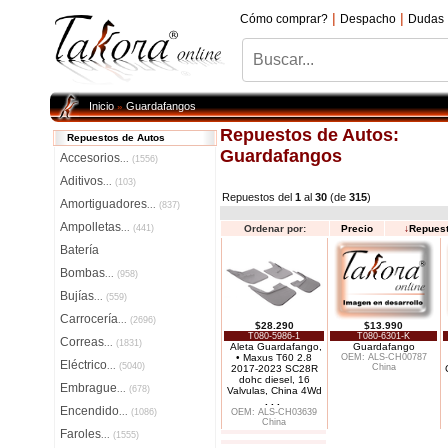
|
|
Cómo comprar?
Despacho
Dudas
Inicio
Guardafangos
»
Repuestos de Autos:
Repuestos de Autos
Guardafangos
Accesorios
...
(1556)
Aditivos
...
(103)
Repuestos del
1
al
30
(de
315
)
Amortiguadores
...
(837)
Ampolletas
...
(441)
Ordenar por:
Precio
↓
Repues
Batería
Bombas
...
(958)
Bujías
...
(559)
Carrocería
...
(2696)
$28.290
$13.990
T080-5986-1
T080-6301-K
Correas
...
(1831)
Aleta Guardafango,
Guardafango
• Maxus T60 2.8
OEM: ALS-CH00787
Eléctrico
...
(5040)
China
2017-2023 SC28R
dohc diesel, 16
Embrague
...
(678)
Valvulas, China 4Wd
. . .
Encendido
...
(1086)
OEM: ALS-CH03639
China
Faroles
...
(1555)