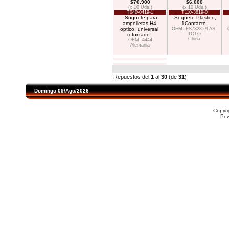
$70.900
$6.000
(x 10 Uds.)
(x 10 Uds.)
T040-0419-1
T110-3819-0
Soquete para
Soquete Plastico,
ampolletas H4,
1Contacto
optico, universal,
OEM: ES7323-PLAS-
1CTO
reforzado.
China
OEM: 4444
Alemania
Repuestos del
1
al
30
(de
31
)
Domingo 09/Ago/2026
Copyr
Po