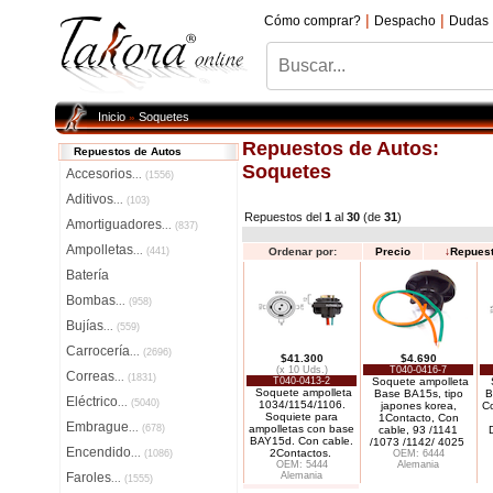
|
|
Cómo comprar?
Despacho
Dudas
Inicio
Soquetes
»
Repuestos de Autos:
Repuestos de Autos
Soquetes
Accesorios
...
(1556)
Aditivos
...
(103)
Repuestos del
1
al
30
(de
31
)
Amortiguadores
...
(837)
Ampolletas
...
(441)
Ordenar por:
Precio
↓
Repues
Batería
Bombas
...
(958)
Bujías
...
(559)
Carrocería
...
(2696)
$41.300
$4.690
(x 10 Uds.)
T040-0416-7
Correas
...
(1831)
T040-0413-2
Soquete ampolleta
Soquete ampolleta
Base BA15s, tipo
B
Eléctrico
...
(5040)
1034/1154/1106.
japones korea,
Co
Soquiete para
1Contacto, Con
Embrague
...
(678)
ampolletas con base
cable, 93 /1141
BAY15d. Con cable.
/1073 /1142/ 4025
Encendido
2Contactos.
...
(1086)
OEM: 6444
OEM: 5444
Alemania
Faroles
Alemania
...
(1555)