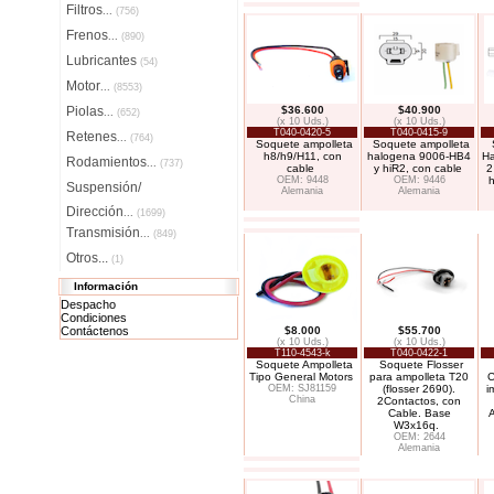
Filtros
...
(756)
Frenos
...
(890)
Lubricantes
(54)
Motor
...
(8553)
Piolas
$36.600
$40.900
...
(652)
(x 10 Uds.)
(x 10 Uds.)
T040-0420-5
T040-0415-9
Retenes
...
(764)
Soquete ampolleta
Soquete ampolleta
h8/h9/H11, con
halogena 9006-HB4
Ha
Rodamientos
...
(737)
cable
y hiR2, con cable
2
OEM: 9448
OEM: 9446
h
Suspensión/
Alemania
Alemania
Dirección
...
(1699)
Transmisión
...
(849)
Otros...
(1)
Información
Despacho
Condiciones
Contáctenos
$8.000
$55.700
(x 10 Uds.)
(x 10 Uds.)
T110-4543-k
T040-0422-1
Soquete Ampolleta
Soquete Flosser
Tipo General Motors
para ampolleta T20
C
OEM: SJ81159
(flosser 2690).
i
China
2Contactos, con
Cable. Base
W3x16q.
OEM: 2644
Alemania