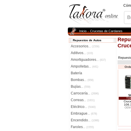
Cóm
Inicio
Crucetas de Cardanes
»
Repu
Repuestos de Autos
Cruc
Accesorios
...
(1556)
Aditivos
...
(103)
Repuest
Amortiguadores
...
(837)
Ampolletas
...
(441)
Orde
Batería
Bombas
...
(958)
Bujías
...
(559)
Carrocería
...
(2696)
$
T24
Correas
...
(1831)
Cruc
106.
Eléctrico
...
(5040)
OEM:
Embrague
...
(678)
Encendido
...
(1086)
Faroles
...
(1555)