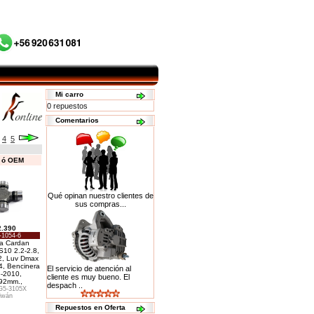
Mi carro
0 repuestos
Comentarios
4
5
s ó OEM
Qué opinan nuestro clientes de
sus compras...
2.390
-1054-6
a Cardan
S10 2.2-2.8,
2, Luv Dmax
4, Bencinera
El servicio de atención al
-2010,
cliente es muy bueno. El
92mm.,
despach ..
G5-3105X
iwán
Repuestos en Oferta