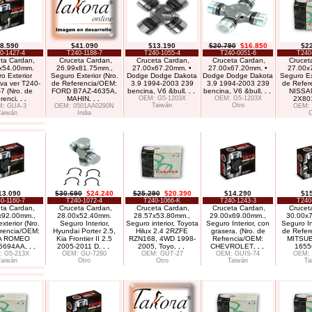
8.590
$41.090
$13.190
$20.790
$16.850
$2
0-1427-4
T240-1188-7
T240-1055-4
T240-0051-6
T240
ta Cardan,
Cruceta Cardan,
Cruceta Cardan,
Cruceta Cardan,
Crucet
x54.00mm.
26.99x81.75mm.,
27.00x67.20mm. •
27.00x67.20mm. •
27.00x
o Exterior
Seguro Exterior (Nro.
Dodge Dodge Dakota
Dodge Dodge Dakota
Seguro Ext
iva ver T240-
de Referencia/OEM:
3.9 1994-2003 239
3.9 1994-2003 239
de Refer
7 (Nro. de
FORD B7AZ-4635A,
bencina, V6 &bull
. . .
bencina, V6 &bull
. . .
NISSA
renci
. . .
MAHIN
. . .
OEM: G5-1203X
OEM: G5-1203X
2X801
Taiwán
Otro
: GUA-3
OEM: 0501AA0290N
OEM:
Taiwán
India
O
13.090
$30.690
$24.240
$25.290
$20.390
$14.290
$1
0-1160-7
T240-1072-4
T240-1066-K
T240-1243-3
T240
ta Cardan,
Cruceta Cardan,
Cruceta Cardan,
Cruceta Cardan,
Crucet
x92.00mm.,
28.00x52.40mm.
28.57x53.80mm.,
29.00x69.00mm.,
30.00x
xterior (Nro.
Seguro Interior,
Seguro interior, Toyota
Seguro Interior, con
Seguro Int
rencia/OEM:
Hyundai Porter 2.5,
Hilux 2.4 2RZFE
grasera. (Nro. de
de Refer
A ROMEO
Kia Frontier II 2.5
RZN168, 4WD 1998-
Refrencia/OEM:
MITSUB
5694AA
. . .
2005-2011 D
. . .
2005, Toyo
. . .
CHEVROLET
. . .
1655
 G5-213X
OEM: GU-7280
OEM: GUT-27
OEM: GUIS-74
OEM:
Taiwán
Otro
Otro
Taiwán
Ta