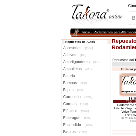
Cóm
Inicio
Rodamientos para Alternado
»
Repuesto
Repuestos de Autos
Rodamien
Accesorios
...
(1556)
Aditivos
...
(103)
Repuestos del
Amortiguadores
...
(837)
Ampolletas
Ordenar p
...
(441)
Batería
Bombas
...
(958)
Bujías
...
(559)
Carrocería
...
(2696)
$3.3
T220-12
Correas
...
(1831)
Rodamiento A
Hitachi, Osgr, I
Eléctrico
...
(5040)
Volvo Term
17x30x
Embrague
...
(678)
OEM: GR-6
Chin
Encendido
...
(1086)
Faroles
...
(1555)