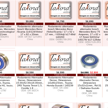
90
$9.890
$6.790
$6.890
47-5
T220-0748-3
T220-0749-1
T220-0750-5
alternador
Rodamiento alternador
Rodamiento alternador
Rodamiento
Rod
es, Mercedes
bosch Mercedes Benz
bosch Mercedes Benz
alternador bosch
de
vo/ecologico/
/Scania 114/124/Volvo/
/Volvo/Scania / 17 x 52 x
Mercedes Benz 75
leec
x 21mm
17 x 62 x 20mm
17 mm., / 6304dj/ b17-99d/
Amperes, 17 x 62 x
de
23042RS
OEM: GR B17 127/2RS
140263
17.5mm/ 64032rs/
a
China
OEM: GR6B1799-2RS
140176/ b17-126dw
O
China
OEM: GRB17126-2RS
China
90
$8.590
$6.990
$4.390
$2.800
22-2
T220-0993-1
T220-0923-0
T220-0924-9
Alternador
Rodamiento Alternador
Rodamiento Alternador
Rodamiento
Rod
ensiones
Denso, Dimensiones:
Denso, Dimesiones
Alternador Denso,
D
.,Toyota,
15.00x52.00x16.00mm.,
14x46x15mm., Toyota-
Dimesiones
 H1, Isuzu,
2RS Toyota Tercel 1.5,
Honda-Suzuki / 140239
15x32x11mm., Rd-31
25
ro.
. . .
Corolla 1.8
. . .
OEM: GR-3360
/ Daihatsu-Suzuki-
China
-2790
OEM: GR-382CH
Isuzu
O
a
China
OEM: GR-3660
China