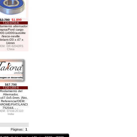
$2.790
$1.890
T220-0753-K
amiento alternador
apsa/Ford cargo
000-14000/autolite
/leece-neville
delant-/20 x 47 x
14mm
EM: GR-62042RS
China
$67.790
T220-1355-6
Rodamiento del
Alternador,
x47.0x5.0mm. (Nro.
 Referencia/OEM:
AROME/FIAT/LANCI
752044
. . .
EM: 37334-2C110
India
Páginas:
1