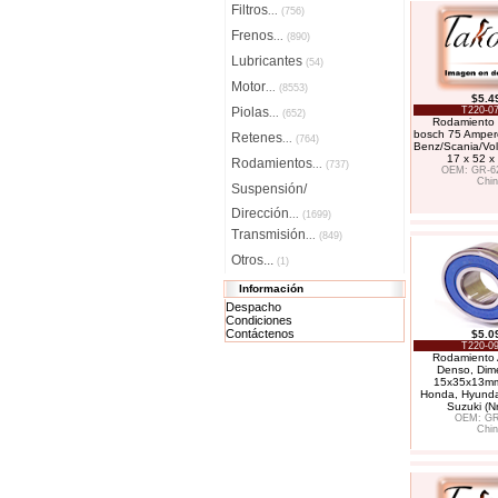
Filtros
...
(756)
Frenos
...
(890)
Lubricantes
(54)
Motor
...
(8553)
$5.4
Piolas
T220-07
...
(652)
Rodamiento 
bosch 75 Amper
Retenes
...
(764)
Benz/Scania/Vol
17 x 52 
Rodamientos
...
(737)
OEM: GR-6
Chin
Suspensión/
Dirección
...
(1699)
Transmisión
...
(849)
Otros...
(1)
Información
Despacho
Condiciones
Contáctenos
$5.0
T220-09
Rodamiento 
Denso, Dim
15x35x13mm
Honda, Hyundai
Suzuki (N
OEM: GR
Chin