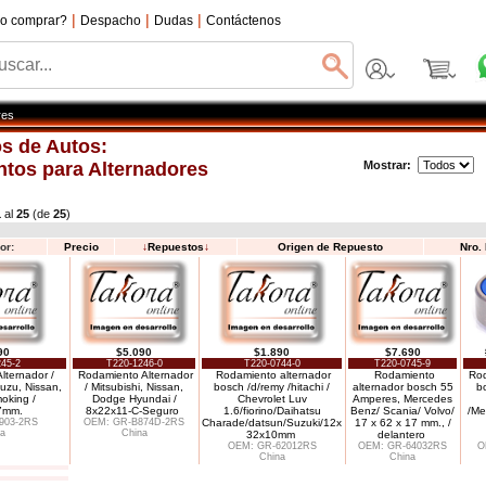
|
|
|
o comprar?
Despacho
Dudas
Contáctenos
res
s de Autos:
tos para Alternadores
Mostrar:
1
al
25
(de
25
)
or:
Precio
↓
Repuestos
↓
Origen de Repuesto
Nro.
90
$5.090
$1.890
$7.690
45-2
T220-1246-0
T220-0744-0
T220-0745-9
lternador /
Rodamiento Alternador
Rodamiento alternador
Rodamiento
Rod
suzu, Nissan,
/ Mitsubishi, Nissan,
bosch /d/remy /hitachi /
alternador bosch 55
b
oking /
Dodge Hyundai /
Chevrolet Luv
Amperes, Mercedes
7mm.
8x22x11-C-Seguro
1.6/fiorino/Daihatsu
Benz/ Scania/ Volvo/
/Me
903-2RS
OEM: GR-B874D-2RS
Charade/datsun/Suzuki/12x
17 x 62 x 17 mm., /
a
China
32x10mm
delantero
OEM: GR-62012RS
OEM: GR-64032RS
O
China
China