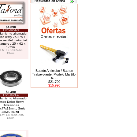
Repuestos en Oferta
$4.890
T220-0751-3
amiento alternador
Ofertas y rebajas!
lco remy 25/27si /
e neville/ motorola/
lantero / 25 x 62 x
17mm
EM: GR-63052RS
China
Bastón Antirrobo / Baston
Trabavolante, Modelo Martillo.
A
. . .
$21.790
$15.990
$3.490
T220-0921-4
amiento Alternador
enso-Delco Remy,
Dimesiones
x47x12mm., Serie
28Mt / Isuzu
EM: GR-6005 2RS
China