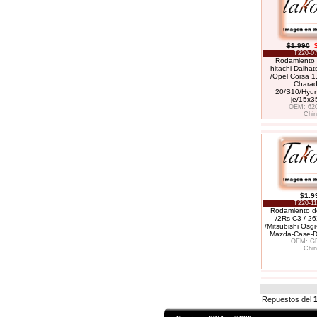
$1.990
T220-07
Rodamiento 
hitachi Daiha
/Opel Corsa 1
Charad
20/S10/Hyun
je/15x3
OEM: 62
Chin
$1.9
T220-11
Rodamiento de
/2Rs-C3 / 
/Mitsubishi Osgr
Mazda-Case-D
OEM: G
Chin
Repuestos del