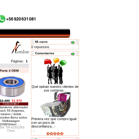
Mi carro
0 repuestos
Comentarios
Páginas:
1
 Parts ó OEM
Qué opinan nuestro clientes de
sus compras...
$2.490
$1.970
T220-0746-7
amiento alternador
osch 55 Amperes,
trasero / doble
rcedes Benz todos
Primera vez que compro igual
/Volkswagen
con un poco de
(VW)/Volvo/
. . .
desconfianza...-
EM: GR-622012RS
. ..
China