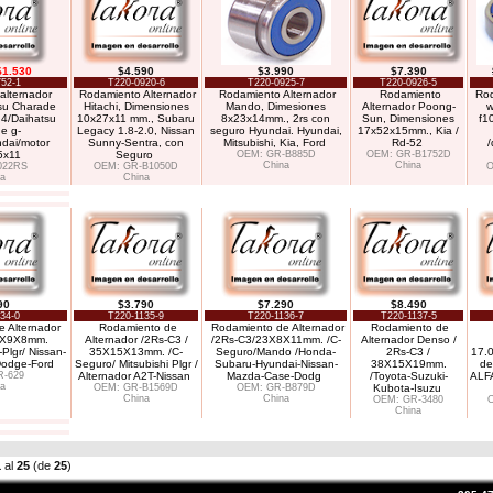
$1.530
$4.590
$3.990
$7.390
52-1
T220-0920-6
T220-0925-7
T220-0926-5
alternador
Rodamiento Alternador
Rodamiento Alternador
Rodamiento
Rod
tsu Charade
Hitachi, Dimensiones
Mando, Dimesiones
Alternador Poong-
w
.4/Daihatsu
10x27x11 mm., Subaru
8x23x14mm., 2rs con
Sun, Dimensiones
f1
e g-
Legacy 1.8-2.0, Nissan
seguro Hyundai. Hyundai,
17x52x15mm., Kia /
dai/motor
Sunny-Sentra, con
Mitsubishi, Kia, Ford
Rd-52
/
5x11
Seguro
OEM: GR-B885D
OEM: GR-B1752D
China
China
022RS
OEM: GR-B1050D
O
a
China
90
$3.790
$7.290
$8.490
34-0
T220-1135-9
T220-1136-7
T220-1137-5
 Alternador
Rodamiento de
Rodamiento de Alternador
Rodamiento de
26X9X8mm.
Alternador /2Rs-C3 /
/2Rs-C3/23X8X11mm. /C-
Alternador Denso /
-Plgr/ Nissan-
35X15X13mm. /C-
Seguro/Mando /Honda-
2Rs-C3 /
17.0
odge-Ford
Seguro/ Mitsubishi Plgr /
Subaru-Hyundai-Nissan-
38X15X19mm.
de
R-629
Alternador A2T-Nissan
Mazda-Case-Dodg
/Toyota-Suzuki-
ALF
a
OEM: GR-B1569D
OEM: GR-B879D
Kubota-Isuzu
China
China
OEM: GR-3480
O
China
1
al
25
(de
25
)