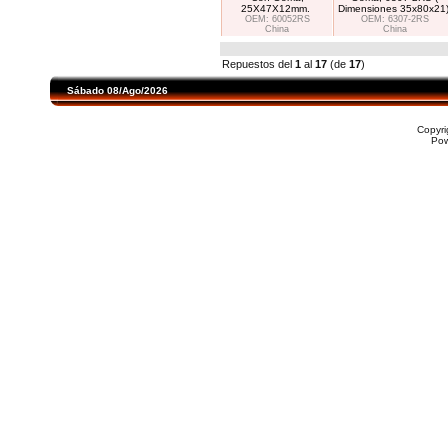
25X47X12mm.
Dimensiones 35x80x21
OEM: 60052RS
OEM: 6307-2RS
China
China
Repuestos del
1
al
17
(de
17
)
Sábado 08/Ago/2026
Copyr
Po