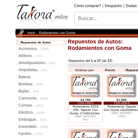
|
|
Cómo comprar?
Despacho
Dudas
Inicio
Rodamientos con Goma
»
Repuestos de Autos:
Repuestos de Autos
Rodamientos con Goma
Accesorios
...
(1556)
Aditivos
...
(103)
Repuestos del
1
al
17
(de
17
)
Amortiguadores
...
(837)
Ampolletas
Ordenar por:
Precio
↓
Repues
...
(441)
Batería
Bombas
...
(958)
Bujías
...
(559)
Carrocería
...
(2696)
$3.790
$1.690
T220-1350-5
T220-1050-6
Correas
...
(1831)
Rodamiento 6203-
Rodamiento Tapado
2Rs, Tapado Con
Con Goma 10x26x8mm
Eléctrico
...
(5040)
Goma, 17x40x12mm.
OEM: 60002RS
China
OEM: 6203-2RS
Embrague
Otro
...
(678)
Encendido
...
(1086)
Faroles
...
(1555)