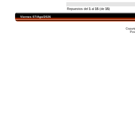
Repuestos del
1
al
15
(de
15
)
Viernes 07/Ago/2026
Copyr
Po