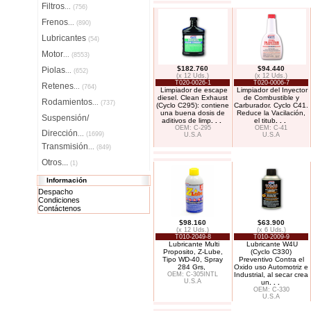
Filtros
...
(756)
Frenos
...
(890)
Lubricantes
(54)
Motor
...
(8553)
$182.760
$94.440
Piolas
...
(652)
(x 12 Uds.)
(x 12 Uds.)
T020-0026-1
T020-0006-7
Retenes
...
(764)
Limpiador de escape
Limpiador del Inyector
diesel. Clean Exhaust
de Combustible y
Rodamientos
...
(737)
(Cyclo C295): contiene
Carburador. Cyclo C41.
una buena dosis de
Reduce la Vacilación,
Suspensión/
aditivos de limp
. . .
el titub
. . .
OEM: C-295
OEM: C-41
Dirección
...
(1699)
U.S.A
U.S.A
Transmisión
...
(849)
Otros...
(1)
Información
Despacho
Condiciones
Contáctenos
$98.160
$63.900
(x 12 Uds.)
(x 6 Uds.)
T010-2049-8
T010-2009-9
Lubricante Multi
Lubricante W4U
Proposito, Z-Lube,
(Cyclo C330)
Tipo WD-40, Spray
Preventivo Contra el
284 Grs,
Oxido uso Automotriz e
OEM: C-305INTL
Industrial, al secar crea
U.S.A
un
. . .
OEM: C-330
U.S.A