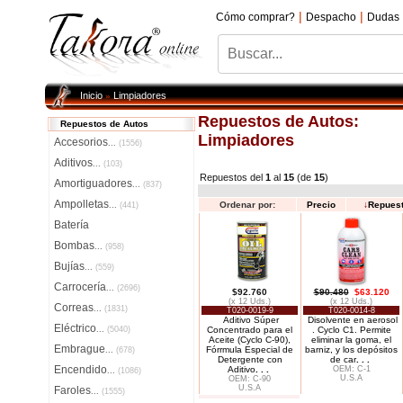
|
|
Cómo comprar?
Despacho
Dudas
Inicio
Limpiadores
»
Repuestos de Autos:
Repuestos de Autos
Limpiadores
Accesorios
...
(1556)
Aditivos
...
(103)
Repuestos del
1
al
15
(de
15
)
Amortiguadores
...
(837)
Ampolletas
Ordenar por:
Precio
↓
Repues
...
(441)
Batería
Bombas
...
(958)
Bujías
...
(559)
Carrocería
...
(2696)
$92.760
$90.480
$63.120
(x 12 Uds.)
(x 12 Uds.)
Correas
...
(1831)
T020-0019-9
T020-0014-8
Aditivo Súper
Disolvente en aerosol
Eléctrico
...
(5040)
Concentrado para el
. Cyclo C1. Permite
Aceite (Cyclo C-90),
eliminar la goma, el
Embrague
Fórrmula Especial de
barniz, y los depósitos
...
(678)
Detergente con
de car
. . .
Encendido
Aditivo
. . .
OEM: C-1
...
(1086)
U.S.A
OEM: C-90
U.S.A
Faroles
...
(1555)