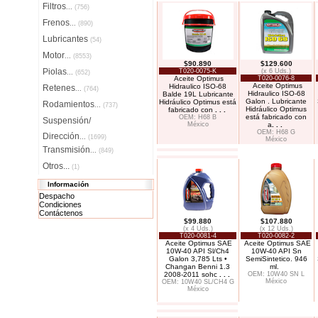
Filtros
...
(756)
Frenos
...
(890)
Lubricantes
(54)
Motor
...
(8553)
$90.890
$129.600
Piolas
T020-0075-K
(x 6 Uds.)
...
(652)
Aceite Optimus
T020-0076-8
Aceite Optimus
Hidraulico ISO-68
Retenes
...
(764)
Hidraulico ISO-68
Balde 19L Lubricante
Galon . Lubricante
Hidráulico Optimus está
Rodamientos
...
(737)
Hidráulico Optimus
fabricado con
. . .
está fabricado con
OEM: H68 B
Suspensión/
México
a
. . .
OEM: H68 G
Dirección
...
(1699)
México
Transmisión
...
(849)
Otros...
(1)
Información
Despacho
Condiciones
Contáctenos
$99.880
$107.880
(x 4 Uds.)
(x 12 Uds.)
T020-0081-4
T020-0082-2
Aceite Optimus SAE
Aceite Optimus SAE
10W-40 API Sl/Ch4
10W-40 API Sn
Galon 3,785 Lts •
SemiSintetico. 946
Changan Benni 1.3
ml.
2008-2011 sohc
. . .
OEM: 10W40 SN L
México
OEM: 10W40 SL/CH4 G
México