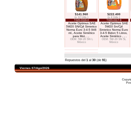
$141.960
$222.400
(x 12 Uds.)
(x 4 Uds.)
T020-0116-0
T020-0117-9
Aceite Optimus SAE
Aceite Optimus SAE
5W20 SN/Cj4 Sintetico
5W20 Sn/Cj4
Norma Euro 3-4-5 946
Sintetico Norma Euro
ml., Aceite Sintético
3-4-5 Bidon 5 Litros,
para Mot
. . .
Aceite Sintético
. . .
OEM: 5W-20 SN L
OEM: 5W-20 SN 5L
México
México
Repuestos del
1
al
30
(de
91
)
Viernes 07/Ago/2026
Copyr
Po