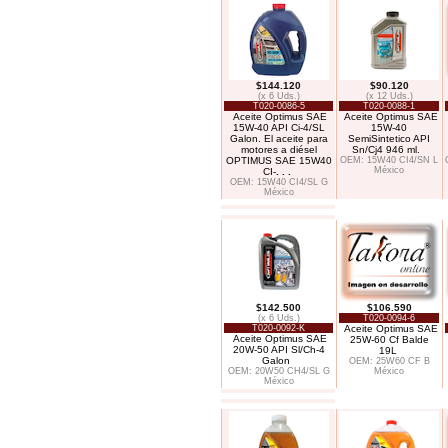
$144.120
$90.120
(x 6 Uds.)
(x 12 Uds.)
T020-0086-5
T020-0088-1
Aceite Optimus SAE
Aceite Optimus SAE
15W-40 API Ci-4/SL
15W-40
Galon. El aceite para
SemiSintetico API
motores a diésel
Sn/Cj4 946 ml.
OPTIMUS SAE 15W40
OEM: 15W40 CI4/SN L
México
CI-
. . .
OEM: 15W40 CI4/SL G
México
$142.500
$106.590
(x 6 Uds.)
T020-0094-6
T020-0092-K
Aceite Optimus SAE
Aceite Optimus SAE
25W-60 Cf Balde
20W-50 API Sl/Ch-4
19L
Galon
OEM: 25W60 CF B
OEM: 20W50 CH4/SL G
México
México