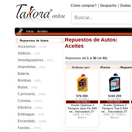
|
|
Cómo comprar?
Despacho
Dudas
Inicio
Aceites
»
Repuestos de Autos:
Repuestos de Autos
Aceites
Accesorios
...
(1556)
Aditivos
...
(103)
Repuestos del
1
al
30
(de
91
)
Amortiguadores
...
(837)
Ampolletas
...
(441)
Ordenar por:
Precio
↓
Repues
Batería
Bombas
...
(958)
Bujías
...
(559)
Carrocería
...
(2696)
$76.080
$160.200
(x 12 Uds.)
(x 12 Uds.)
Correas
...
(1831)
T020-0066-0
T020-0068-7
Aceite Optimus 2
Aceite Optimus 2
Eléctrico
...
(5040)
Tiempos Jaso Fa 946
Tiempos Tcw-3 946
ml., Viscosidad 2T
ml. , Viscosidad 2T
Embrague
...
(678)
OEM: 2T FA L
OEM: 2T TCW3 L
México
México
Encendido
...
(1086)
Faroles
...
(1555)