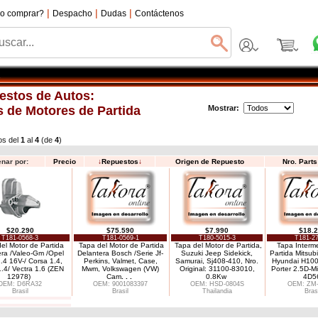
|
|
|
o comprar?
Despacho
Dudas
Contáctenos
estos de Autos:
 de Motores de Partida
Mostrar:
os del
1
al
4
(de
4
)
nar por:
Precio
↓
Repuestos
↓
Origen de Repuesto
Nro. Part
$20.290
$75.590
$7.990
$18.
T181-0568-3
T181-0569-1
T180-5015-3
T181-27
el Motor de Partida
Tapa del Motor de Partida
Tapa del Motor de Partida,
Tapa Interm
era /Valeo-Gm /Opel
Delantera Bosch /Serie Jf-
Suzuki Jeep Sidekick,
Partida Mitsubi
1.4 16V-/ Corsa 1.4,
Perkins, Valmet, Case,
Samurai, Sj408-410, Nro.
Hyundai H100
1.4/ Vectra 1.6 (ZEN
Mwm, Volkswagen (VW)
Original: 31100-83010,
Porter 2.5D-M
12978)
Cam
. . .
0.8Kw
4D5
OEM: D6RA32
OEM: 9001083397
OEM: HSD-0804S
OEM: ZM-
Brasil
Brasil
Thailandia
Bras