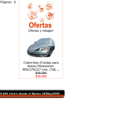
Páginas:
1
Ofertas y rebajas!
Cubre Auto (Fundas para
Autos) Dimesiones:
483x178x117 cms, (Tall
. . .
$48.090
$39.990
.669 click's desde el Martes 26/May/2009