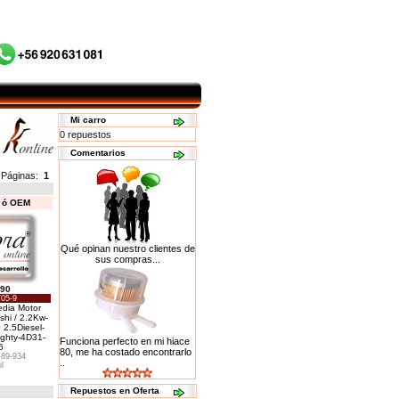
Mi carro
0 repuestos
Comentarios
Páginas:
1
s ó OEM
Qué opinan nuestro clientes de
sus compras...
290
05-9
edia Motor
shi / 2.2Kw-
 2.5Diesel-
ighty-4D31-
Funciona perfecto en mi hiace
6
80, me ha costado encontrarlo
89-934
..
il
Repuestos en Oferta