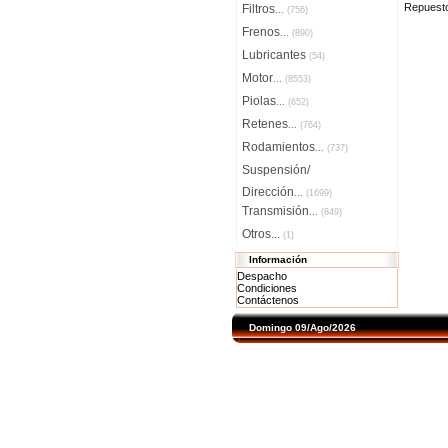
Repuest
Filtros
...
(756)
Frenos
...
(890)
Lubricantes
(54)
Motor
...
(8553)
Piolas
...
(652)
Retenes
...
(764)
Rodamientos
...
(737)
Suspensión/
Dirección
...
(1699)
Transmisión
...
(849)
Otros...
(1)
Información
Despacho
Condiciones
Contáctenos
Domingo 09/Ago/2026