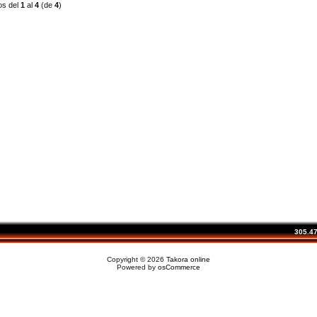
os del
1
al
4
(de
4
)
305.479
Copyright © 2026
Takora online
Powered by
osCommerce