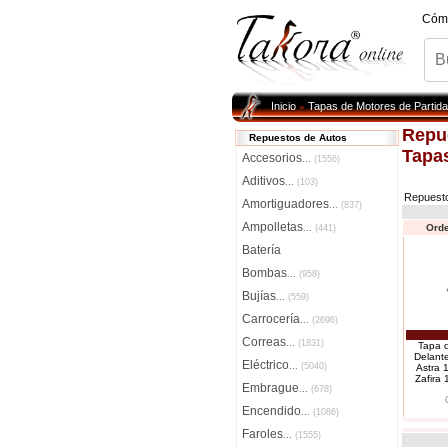
Cóm
Inicio
Tapas de Motores de Partida
»
Repu
Repuestos de Autos
Tapas
Accesorios
...
(1556)
Aditivos
...
(103)
Repuest
Amortiguadores
...
(837)
Ampolletas
Orde
...
(441)
Batería
Bombas
...
(958)
Bujías
...
(559)
Carrocería
...
(2696)
Correas
...
(1831)
Tapa d
Delant
Eléctrico
...
(5040)
Astra 
Zafira 
Embrague
...
(678)
Encendido
...
(1086)
Faroles
...
(1555)