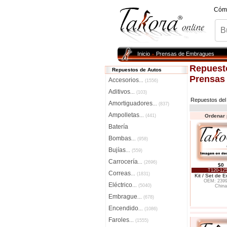
Cóm
Inicio
Prensas de Embragues
»
Repuest
Repuestos de Autos
Prensas
Accesorios
...
(1556)
Aditivos
...
(103)
Repuestos de
Amortiguadores
...
(837)
Ampolletas
...
(441)
Ordenar 
Batería
Bombas
...
(958)
Bujías
...
(559)
Carrocería
...
(2696)
$0
T120-125
Correas
...
(1831)
Kit / Set de 
OEM: 239
Eléctrico
...
(5040)
China
Embrague
...
(678)
Encendido
...
(1086)
Faroles
...
(1555)