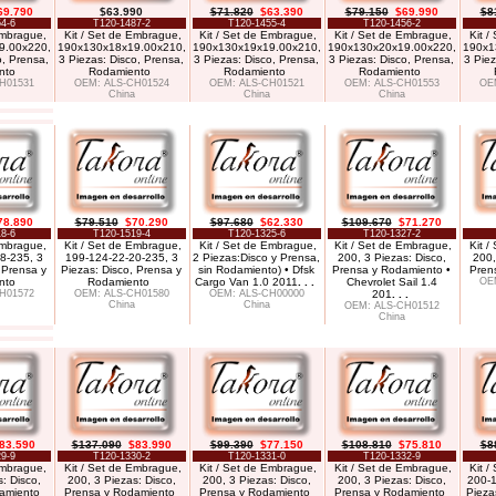
69.790
$63.990
$71.820
$63.390
$79.150
$69.990
$8
4-6
T120-1487-2
T120-1455-4
T120-1456-2
Embrague,
Kit / Set de Embrague,
Kit / Set de Embrague,
Kit / Set de Embrague,
Kit 
9.00x220,
190x130x18x19.00x210,
190x130x19x19.00x210,
190x130x20x19.00x220,
190x1
o, Prensa,
3 Piezas: Disco, Prensa,
3 Piezas: Disco, Prensa,
3 Piezas: Disco, Prensa,
3 Piez
nto
Rodamiento
Rodamiento
Rodamiento
H01531
OEM: ALS-CH01524
OEM: ALS-CH01521
OEM: ALS-CH01553
OE
China
China
China
78.890
$79.510
$70.290
$97.680
$62.330
$109.670
$71.270
8-6
T120-1519-4
T120-1325-6
T120-1327-2
Embrague,
Kit / Set de Embrague,
Kit / Set de Embrague,
Kit / Set de Embrague,
Kit 
8-235, 3
199-124-22-20-235, 3
2 Piezas:Disco y Prensa,
200, 3 Piezas: Disco,
200,
 Prensa y
Piezas: Disco, Prensa y
sin Rodamiento) • Dfsk
Prensa y Rodamiento •
Pren
nto
Rodamiento
Cargo Van 1.0 2011
. . .
Chevrolet Sail 1.4
OE
H01572
OEM: ALS-CH01580
OEM: ALS-CH00000
201
. . .
China
China
OEM: ALS-CH01512
China
83.590
$137.090
$83.990
$99.390
$77.150
$108.810
$75.810
$8
9-9
T120-1330-2
T120-1331-0
T120-1332-9
Embrague,
Kit / Set de Embrague,
Kit / Set de Embrague,
Kit / Set de Embrague,
Kit 
: Disco,
200, 3 Piezas: Disco,
200, 3 Piezas: Disco,
200, 3 Piezas: Disco,
200-1
amiento
Prensa y Rodamiento
Prensa y Rodamiento
Prensa y Rodamiento
Pieza