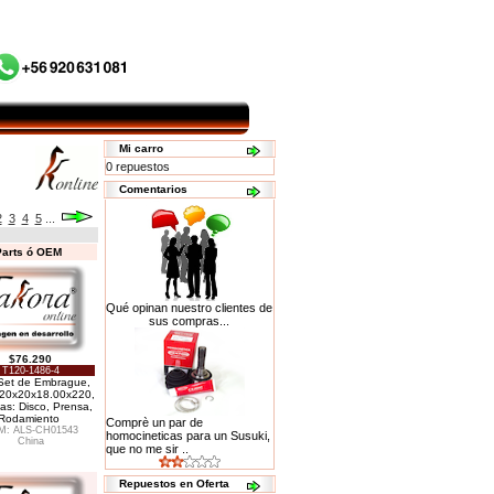
Mi carro
0 repuestos
Comentarios
2
3
4
5
...
Parts ó OEM
Qué opinan nuestro clientes de
sus compras...
$76.290
T120-1486-4
/ Set de Embrague,
20x20x18.00x220,
as: Disco, Prensa,
Rodamiento
Comprè un par de
M: ALS-CH01543
homocineticas para un Susuki,
China
que no me sir ..
Repuestos en Oferta