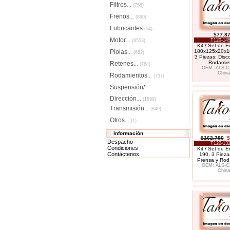
Filtros
...
(756)
Frenos
...
(890)
Lubricantes
(54)
$77.8
Motor
T120-145
...
(8553)
Kit / Set de 
Piolas
180x125x20x1
...
(652)
3 Piezas: Disc
Rodamie
Retenes
...
(764)
OEM: ALS-C
China
Rodamientos
...
(737)
Suspensión/
Dirección
...
(1699)
Transmisión
...
(849)
Otros...
(1)
Información
$162.790
$
Despacho
T120-132
Condiciones
Kit / Set de 
Contáctenos
190, 3 Pieza
Prensa y Rod
OEM: ALS-C
China