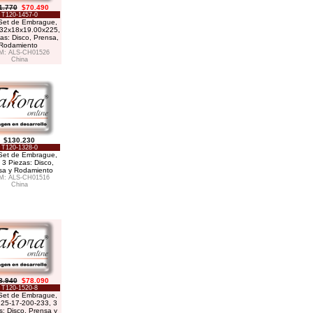
1.770
$70.490
T120-1457-0
/ Set de Embrague,
32x18x19.00x225,
as: Disco, Prensa,
Rodamiento
M: ALS-CH01526
China
$130.230
T120-1328-0
/ Set de Embrague,
 3 Piezas: Disco,
sa y Rodamiento
M: ALS-CH01516
China
8.940
$78.090
T120-1520-8
/ Set de Embrague,
25-17-200-233, 3
s: Disco, Prensa y