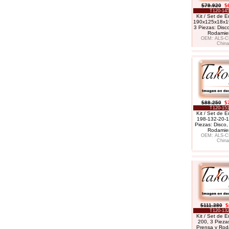
$79.920
$
T120-145
Kit / Set de 
190x125x18x1
3 Piezas: Disc
Rodamie
OEM: ALS-C
China
$88.250
$
T120-151
Kit / Set de 
198-132-20-1
Piezas: Disco,
Rodamie
OEM: ALS-C
China
$111.380
$
T120-132
Kit / Set de 
200, 3 Piezas
Prensa y Rod