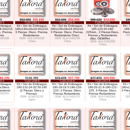
70
$62.000
$55.690
$62.000
$54.490
$95.620
$74.290
$8
0-3
T120-1451-1
T120-1452-K
T120-1323-K
Embrague,
Kit / Set de Embrague,
Kit / Set de Embrague,
Kit / Set de Embrague,
Kit 
8.50x215,
180x130x18x18.00x210,
180x130x18x18.00x210,
185-120-20-180-
188,
o, Prensa,
3 Piezas: Disco, Prensa,
3 Piezas: Disco, Prensa,
225mm., 3 Piezas:Disco,
Pren
nto
Rodamiento
Rodamiento Chico
Prensa y Rodamiento
OE
H01538
OEM: ALS-CH01535
OEM: ALS-CH01536
(Nro. OEM/Ref
. . .
China
China
OEM: ALS-CH01500
China
83.290
$126.390
$72.070
$57.790
$77.970
$69.090
6-4
T120-1258-6
T120-1516-K
T120-1517-8
Embrague,
Kit / Set de Embrague,
Kit / Set de Embrague,
Kit / Set de Embrague,
Kit 
s:Disco,
190-132-24-20.50-190
190-18-19.5-190-126-
190-20-21.6-190-122-
190x1
amiento
(2 Piezas: Disco y
210, 3 Piezas: Disco
225, 3 Piezas: Disco
3 Piez
H01501
Prensa)
Prensa Rodamiento
Prensa Rodamiento
OEM: 41300-02701
OEM: ALS-CH01573
OEM: ALS-CH01563
OE
Japón
China
China