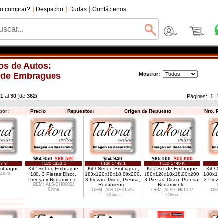
|
|
|
o comprar?
Despacho
Dudas
Contáctenos
os de Autos:
 de Embragues
Mostrar:
l
1
al
30
(de
362
)
Páginas:
1
por:
Precio
↓
Repuestos
↓
Origen de Repuesto
Nro. 
$84.650
$66.520
$54.940
$65.000
$55.690
7-8
T120-1322-1
T120-1448-1
T120-1449-K
Embrague
Kit / Set de Embrague,
Kit / Set de Embrague,
Kit / Set de Embrague,
Kit 
94622
180, 3 Piezas:Disco,
180x120x18x18.00x200,
180x120x18x18.00x200,
180x1
Prensa y Rodamiento
3 Piezas: Disco, Prensa,
3 Piezas: Disco, Prensa,
3 Piez
OEM: ALS-CH00002
Rodamiento
Rodamiento
China
OEM: ALS-CH01525
OEM: ALS-CH01527
OE
China
China