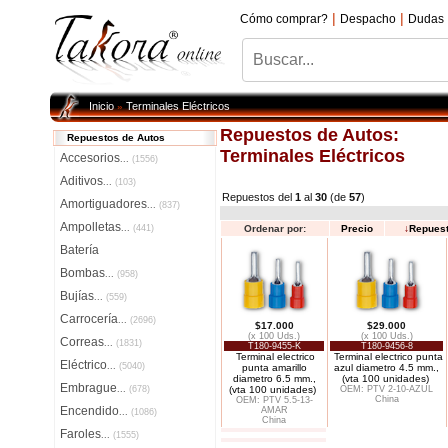
|
|
Cómo comprar?
Despacho
Dudas
Inicio
Terminales Eléctricos
»
Repuestos de Autos:
Repuestos de Autos
Terminales Eléctricos
Accesorios
...
(1556)
Aditivos
...
(103)
Repuestos del
1
al
30
(de
57
)
Amortiguadores
...
(837)
Ampolletas
...
(441)
Ordenar por:
Precio
↓
Repues
Batería
Bombas
...
(958)
Bujías
...
(559)
Carrocería
...
(2696)
$17.000
$29.000
(x 100 Uds.)
(x 100 Uds.)
Correas
...
(1831)
T180-9455-K
T180-9456-8
Terminal electrico
Terminal electrico punta
Eléctrico
...
(5040)
punta amarillo
azul diametro 4.5 mm.,
diametro 6.5 mm.,
(vta 100 unidades)
Embrague
...
(678)
(vta 100 unidades)
OEM: PTV 2-10-AZUL
China
OEM: PTV 5.5-13-
Encendido
AMAR
...
(1086)
China
Faroles
...
(1555)