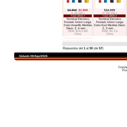
$3.800
$1.900
$34.000
(x 10 Uds.)
(x 100 Uds.)
T110-3810-7
T110-3809-3
Terminal Electrico,
Terminal Electrico,
Forrado Union Larga
Forrado Union Larga
Color Amarillo Medida
Color Azul Medida Diam.
Diam. 3, 4 mm. ,
2, 3 mm. ,
OEM: BV5,5-AM
OEM: BV 2-A
China
China
Repuestos del
1
al
30
(de
57
)
Sábado 08/Ago/2026
Copyr
Po