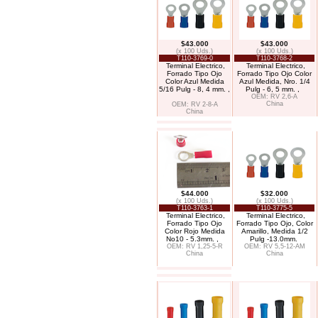
$43.000
$43.000
(x 100 Uds.)
(x 100 Uds.)
T110-3769-0
T110-3768-2
Terminal Electrico,
Terminal Electrico,
Forrado Tipo Ojo
Forrado Tipo Ojo Color
Color Azul Medida
Azul Medida, Nro. 1/4
5/16 Pulg - 8, 4 mm. ,
Pulg - 6, 5 mm. ,
OEM: RV 2,6-A
China
OEM: RV 2-8-A
China
$44.000
$32.000
(x 100 Uds.)
(x 100 Uds.)
T110-3763-1
T110-3775-5
Terminal Electrico,
Terminal Electrico,
Forrado Tipo Ojo
Forrado Tipo Ojo, Color
Color Rojo Medida
Amarillo, Medida 1/2
No10 - 5.3mm. ,
Pulg -13.0mm.
OEM: RV 1,25-5-R
OEM: RV 5,5-12-AM
China
China