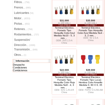
Filtros
...
(756)
Frenos
...
(890)
Lubricantes
(54)
Motor
...
(8553)
$31.000
$35.000
(x 100 Uds.)
(x 100 Uds.)
Piolas
...
(652)
T110-3790-9
T110-3788-7
Terminal Electrico,
Terminal Electrico,
Retenes
...
(764)
Forrado Tipo
Forrado Tipo Horquilla
Horquilla Color Azul
Color Azul Medida No4 -
Rodamientos
...
(737)
Medida No10 - 5, 3
3, 2 mm. ,
mm. ,
OEM: SV 2-3-A
Suspensión/
China
OEM: SVS 2,5-A
China
Dirección
...
(1699)
Transmisión
...
(849)
Otros...
(1)
Información
Despacho
Condiciones
$22.000
$39.000
Contáctenos
(x 100 Uds.)
(x 100 Uds.)
T110-3786-0
T110-3784-4
Terminal Electrico,
Terminal Electrico,
Forrado Tipo
Forrado Tipo Lucas
Horquilla Color Rojo
Hembra Color Amarillo
Medida No8 - 4, 3
Medida 0, 80 X 6, 35
mm. ,
mm. ,
OEM: SVS 1,25-4-R
OEM: FDFD 5,5-250-AM
China
China