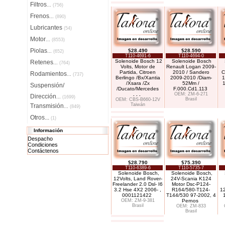
Filtros
...
(756)
Frenos
...
(890)
Lubricantes
(54)
Motor
...
(8553)
Piolas
$28.490
$28.590
...
(652)
T110-4691-6
T110-4694-0
Solenoide Bosch 12
Solenoide Bosch
Retenes
...
(764)
Volts, Motor de
Renault Logan 2009-
Partida, Citroen
2010 / Sandero
C
Rodamientos
...
(737)
Berlingo /Bx/Xantia
2009-2010 /Diam-
1
/Xsara /Zx
52Mm /
1
Suspensión/
/Ducato/Mercedes
F.000.Cd1.113
. . .
OEM: ZM-6-271
Dirección
...
(1699)
Brasil
OEM: CBS-B660-12V
Taiwán
Transmisión
...
(849)
Otros...
(1)
Información
Despacho
Condiciones
Contáctenos
$28.790
$75.390
T110-6389-6
T110-5735-7
Solenoide Bosch,
Solenoide Bosch,
12Volts, Land Rover-
24V-Scania K124
Freelander 2.0 Dsl- I6
Motor Dsc-P124-
3.2 Hse 4X2 2006- ,
R164/580-T124-
1
0001121422
T144/530 97-2002, 4
OEM: ZM-9-381
Pernos
Brasil
OEM: ZM-833
Brasil