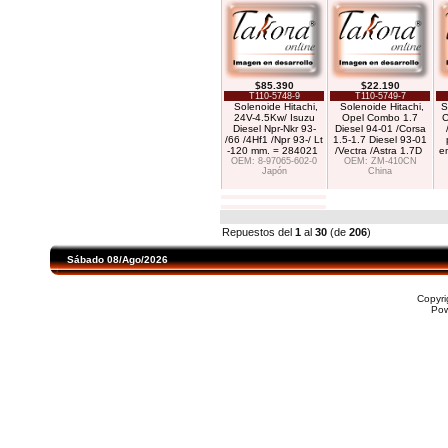
$85.390
$22.190
T110-5748-9
T110-5749-7
Solenoide Hitachi,
Solenoide Hitachi,
S
24V-4.5Kw/ Isuzu
Opel Combo 1.7
C
Diesel Npr-Nkr 93-
Diesel 94-01 /Corsa
/66 /4Hf1 /Npr 93-/ Lt
1.5-1.7 Diesel 93-01
-120 mm. = 284021
/Vectra /Astra 1.7D
e
OEM: 8-97065-602-0
OEM: ZM-410CN
Japón
China
Repuestos del
1
al
30
(de
206
)
Sábado 08/Ago/2026
Copyr
Po