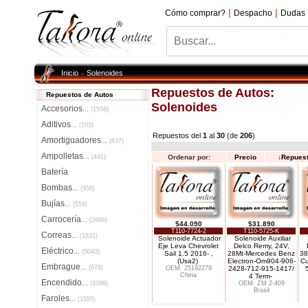
|
|
Cómo comprar?
Despacho
Dudas
Inicio
Solenoides
»
Repuestos de Autos:
Repuestos de Autos
Solenoides
Accesorios
...
(1556)
Aditivos
...
(103)
Repuestos del
1
al
30
(de
206
)
Amortiguadores
...
(837)
Ampolletas
...
(441)
Ordenar por:
Precio
↓
Repues
Batería
Bombas
...
(958)
Bujías
...
(559)
Carrocería
...
(2696)
$44.090
$31.890
T110-7724-2
T110-5725-K
Correas
...
(1831)
Solenoide Actuador
Solenoide Auxiliar
Eje Leva Chevrolet
Delco Remy, 24V,
Eléctrico
...
(5040)
Sail 1.5 2016- ,
28Mt-Mercedes Benz
38
(Usa2)
Electron-Om904-906-
Cu
Embrague
...
(678)
OEM: 25192279
2428-712-915-1417/
China
4 Term-
Encendido
...
(1086)
OEM: ZM 2-409
Brasil
Faroles
...
(1555)