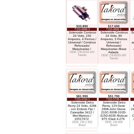
$33.890
$17.690
T110-4698-3
T110-4699-1
Solenoide Continuo
Solenoide Continuo
S
24 Volts, 150
24 Volts, 80
Amperes, 4 Pernos /
Amperes, 3 Pernos
Universal / Continuo
Universal /
a
Reforzado/
Reforzado/
Maquinarias /
Maquinarias /Base
OEM: CB-E216-24V
Aislada
Taiwán
OEM: CB-B163-24V
Taiwán
$81.990
$51.790
T110-4704-1
T110-5738-1
Solenoide Delco
Solenoide Delco
Remy 24 Volts, 42Mt
Remy, 12V-Serie
, con Embolo Fijo /
28Mt-John Deere
2
Caterpillar 3412 /
210C-300B-310D-
Mot-Marinos /
315D-4039 /Bobcat
O
10517672
975 /Clark 4-276
OEM: ZM-2-362
OEM: ZM-809
Brasil
Brasil