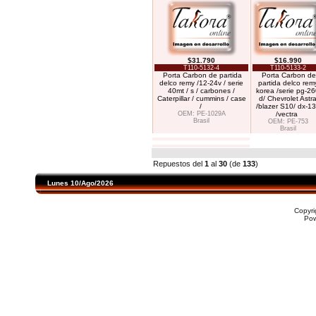
$31.790
$16.990
T110-5132-4
T110-5133-2
Porta Carbon de partida
Porta Carbon de
delco remy /12-24v / serie
partida delco rem
40mt / s / carbones /
korea /serie pg-2
Caterpillar / cummins / case
d/ Chevrolet Astr
/
/blazer S10/ dx-1
OEM: PE-1029A
/vectra
Brasil
OEM: PE-753
Brasil
Repuestos del
1
al
30
(de
133
)
Lunes 10/Ago/2026
Copyr
Po