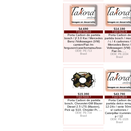
$4.690
$14.190
T110-5120-0
T110-5121-9
Porta Carbon de partida
Porta Carbon de
bosch / jf 3.0 Kw / Mercedes
partida bosch / mod
Benz /Volkswagen (VW)
/ c / 4 carbones /
camion/Fiat /m-
Mercedes Benz /
ferguson/case/komatsu/bsx-
Volkswagen (VW) 
OEM: PE-713
Fiat /m-
. . .
Brasil
OEM: PE-1034
Brasil
$15.390
$43.790
T110-5119-7
T110-5128-6
Porta Carbon de partida
Porta Carbon de
bosch, Chevrolet-GM Blazer
partida delco remy
Diesel 2.5 LTS (Maxion),
12-24v / serie 50mt
Pick up S10, Chrysler Pi
. . .
s/ carbones /
OEM: PE-734
Caterpillar /cummin
Brasil
p / 12
OEM: PE-1026
Brasil