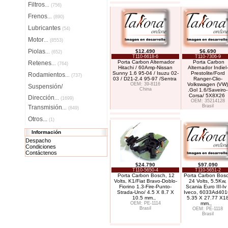
Filtros
...
(756)
Frenos
...
(890)
Lubricantes
(54)
Motor
...
(8553)
Piolas
$12.490
$6.690
...
(652)
T110-6618-6
T110-7306-9
Porta Carbon Alternador
Porta Carbon
Retenes
...
(764)
Hitachi / 60Amp-Nissan
Alternador Indiel-
Sunny 1.6 95-04 / Isuzu 02-
Prestolite/Ford
Rodamientos
...
(737)
03 / D21-2.4 95-97 /Sentra
Ranger-Clio-
OEM: 39-8116
Volkswagen (VW)
Suspensión/
China
.Gol 1.6/Saveiro-
Corsa/ 5X8X26
Dirección
...
(1699)
OEM: 35214128
Brasil
Transmisión
...
(849)
Otros...
(1)
Información
Despacho
Condiciones
Contáctenos
$24.790
$97.090
T110-5650-4
T110-5651-2
Porta Carbon Bosch, 12
Porta Carbon Bosc
Volts, K1/Fiat Bravo-Doblo-
24 Volts, 5.5Kw,
Fiorino 1.3-Fire-Punto-
Scania Euro III-Iv 
Strada-Uno/ 4.5 X 8.7 X
Iveco, 6033Ad401
10.5 mm.,
5.35 X 27.77 X1
OEM: PE-1114
mm.,
Brasil
OEM: PE-1118
Brasil