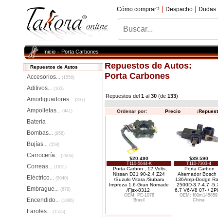
|
|
Cómo comprar?
Despacho
Dudas
Inicio
Porta Carbones
»
Repuestos de Autos:
Repuestos de Autos
Porta Carbones
Accesorios
...
(1556)
Aditivos
...
(103)
Repuestos del
1
al
30
(de
133
)
Amortiguadores
...
(837)
Ampolletas
...
(441)
Ordenar por:
Precio
↓
Repuest
Batería
Bombas
...
(958)
Bujías
...
(559)
Carrocería
...
(2696)
$20.490
$39.590
T110-5644-K
T110-7303-4
Correas
...
(1831)
Porta Carbon , 12 Volts,
Porta Carbon
Nissan D21 90-2.4 Z24
Alternador Bosch 
Eléctrico
...
(5040)
/Suzuki Vitara /Subaru
136Amp-Dodge R
Impreza 1.6-Gran Nomade
2500D-3.7-4.7 -5.
Embrague
...
(678)
/Fjsx-8312
6.7 V6-V8 07- / 2P
OEM: PE-1078
OEM: f00m145859
Encendido
Brasil
China
...
(1086)
Faroles
...
(1555)