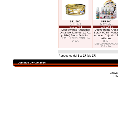
$31.500
$35.160
(x 6 Uds.)
(x 12 Uds.)
T010-0377-1
T010-1264-9
Desodorante Ambiental
Desodorante Aroca
Organico Tarro de 1.5 Oz
Spray, 60 ml., Vario
(42Grs) Aroma Vainilla
Aromas. Caja de 1
OEM: C-FN2VN-VAINILLA
unidades.
U.S.A
OEM:
DESO/60ML/VAROM
Colombia
Repuestos del
1
al
17
(de
17
)
Domingo 09/Ago/2026
Copyr
Po