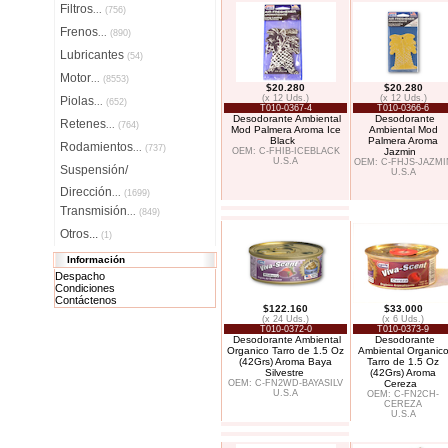
Filtros
...
(756)
Frenos
...
(890)
Lubricantes
(54)
Motor
...
(8553)
$20.280
$20.280
(x 12 Uds.)
(x 12 Uds.)
Piolas
...
(652)
T010-0367-4
T010-0366-6
Desodorante Ambiental
Desodorante
Retenes
...
(764)
Mod Palmera Aroma Ice
Ambiental Mod
Black
Palmera Aroma
Rodamientos
...
(737)
OEM: C-FHIB-ICEBLACK
Jazmin
U.S.A
OEM: C-FHJS-JAZMI
Suspensión/
U.S.A
Dirección
...
(1699)
Transmisión
...
(849)
Otros...
(1)
Información
Despacho
Condiciones
Contáctenos
$122.160
$33.000
(x 24 Uds.)
(x 6 Uds.)
T010-0372-0
T010-0373-9
Desodorante Ambiental
Desodorante
Organico Tarro de 1.5 Oz
Ambiental Organic
(42Grs) Aroma Baya
Tarro de 1.5 Oz
Silvestre
(42Grs) Aroma
OEM: C-FN2WD-BAYASILV
Cereza
U.S.A
OEM: C-FN2CH-
CEREZA
U.S.A