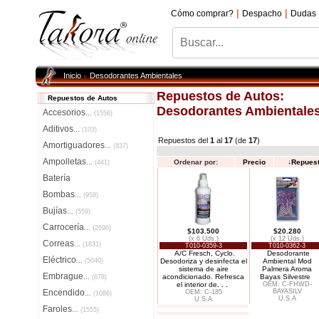
|
|
Cómo comprar?
Despacho
Dudas
Inicio
Desodorantes Ambientales
»
Repuestos de Autos:
Repuestos de Autos
Desodorantes Ambientale
Accesorios
...
(1556)
Aditivos
...
(103)
Repuestos del
1
al
17
(de
17
)
Amortiguadores
...
(837)
Ampolletas
Ordenar por:
Precio
↓
Repues
...
(441)
Batería
Bombas
...
(958)
Bujías
...
(559)
Carrocería
...
(2696)
$103.500
$20.280
(x 6 Uds.)
(x 12 Uds.)
Correas
...
(1831)
T010-0359-3
T010-0362-3
A/C Fresch, Cyclo.
Desodorante
Eléctrico
...
(5040)
Desodoriza y desinfecta el
Ambiental Mod
sistema de aire
Palmera Aroma
Embrague
acondicionado. Refresca
Bayas Silvestre
...
(678)
el interior de
. . .
OEM: C-FHWD-
Encendido
BAYASILV
OEM: C-185
...
(1086)
U.S.A
U.S.A
Faroles
...
(1555)