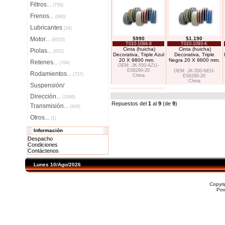
Filtros
...
(756)
Frenos
...
(890)
Lubricantes
(54)
Motor
$990
$1.190
...
(8553)
T010-1094-8
T010-1093-K
Cinta (huicha)
Cinta (huicha)
Piolas
...
(652)
Decorativa, Triple Azul
Decorativa, Triple
20 X 9800 mm.
Negra 20 X 9800 mm.
Retenes
...
(764)
OEM: JK-550-AZU-
ES6290-20
OEM: JK-550-NEG-
Rodamientos
...
(737)
China
ES6290-20
China
Suspensión/
Dirección
...
(1699)
Repuestos del
1
al
9
(de
9
)
Transmisión
...
(849)
Otros...
(1)
Información
Despacho
Condiciones
Contáctenos
Lunes 10/Ago/2026
Copyr
Po