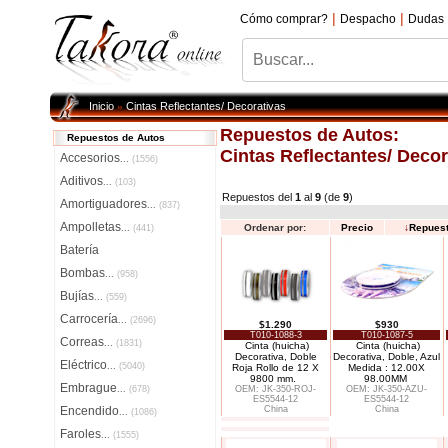
|
|
Cómo comprar?
Despacho
Dudas
Inicio
Cintas Reflectantes/ Decorativas
»
Repuestos de Autos:
Repuestos de Autos
Cintas Reflectantes/ Decor
Accesorios
...
(1556)
Aditivos
...
(103)
Repuestos del
1
al
9
(de
9
)
Amortiguadores
...
(837)
Ampolletas
Ordenar por:
Precio
↓
Repues
...
(441)
Batería
Bombas
...
(958)
Bujías
...
(559)
Carrocería
...
(2696)
$1.290
$930
T010-1088-3
T010-1087-5
Correas
...
(1831)
Cinta (huicha)
Cinta (huicha)
Decorativa, Doble
Decorativa, Doble, Azul
Eléctrico
...
(5040)
Roja Rollo de 12 X
Medida : 12.00X
9800 mm.
98.00MM
Embrague
...
(678)
OEM: JK-350-ROJ-
OEM: JK-350-AZU-
ES5544-12
ES5544-12
Encendido
China
China
...
(1086)
Faroles
...
(1555)