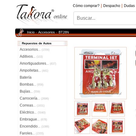
|
|
Cómo comprar?
Despacho
Dudas
Inicio
Accesorios
BT28N
»
»
Repuestos de Autos
Accesorios
...
(1556)
Aditivos
...
(103)
Amortiguadores
...
(837)
Ampolletas
...
(441)
Batería
Bombas
...
(958)
Bujías
...
(559)
Carrocería
...
(2696)
Correas
...
(1831)
Eléctrico
...
(5040)
Embrague
...
(678)
Encendido
...
(1086)
Faroles
...
(1555)