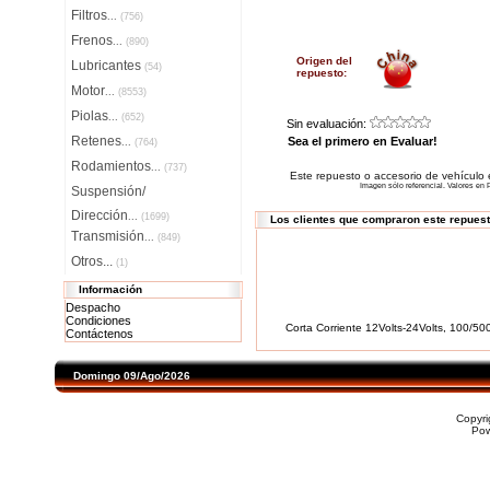
Filtros
...
(756)
Frenos
...
(890)
Origen del
Lubricantes
(54)
repuesto:
Motor
...
(8553)
Piolas
...
(652)
Sin evaluación:
Retenes
Sea el primero en Evaluar!
...
(764)
Rodamientos
...
(737)
Este repuesto o accesorio de vehículo
Imagen sólo referencial. Valores en P
Suspensión/
Dirección
...
(1699)
Los clientes que compraron este repues
Transmisión
...
(849)
Otros...
(1)
Información
Despacho
Condiciones
Corta Corriente 12Volts-24Volts, 100/500
Contáctenos
Domingo 09/Ago/2026
Copyr
Po