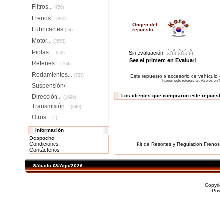
Filtros
...
(756)
Frenos
...
(890)
Origen del
Lubricantes
repuesto:
(54)
Motor
...
(8553)
Piolas
Sin evaluación:
...
(652)
Sea el primero en Evaluar!
Retenes
...
(764)
Rodamientos
...
(737)
Este repuesto o accesorio de vehículo
Imagen sólo referencial. Valores en P
Suspensión/
Los clientes que compraron este repues
Dirección
...
(1699)
Transmisión
...
(849)
Otros...
(1)
Información
Despacho
Condiciones
Kit de Resortes y Regulacion Frenos
Contáctenos
Sábado 08/Ago/2026
Copyr
Po