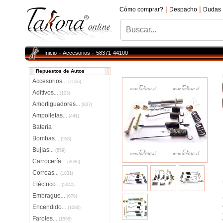
|
|
Cómo comprar?
Despacho
Dudas
Inicio
Accesorios
58371-44100
»
»
Repuestos de Autos
Accesorios
...
(1556)
Aditivos
...
(103)
Amortiguadores
...
(837)
Ampolletas
...
(441)
Batería
Bombas
...
(958)
Bujías
...
(559)
Carrocería
...
(2696)
Correas
...
(1831)
Eléctrico
...
(5040)
Embrague
...
(678)
Encendido
...
(1086)
Faroles
...
(1555)