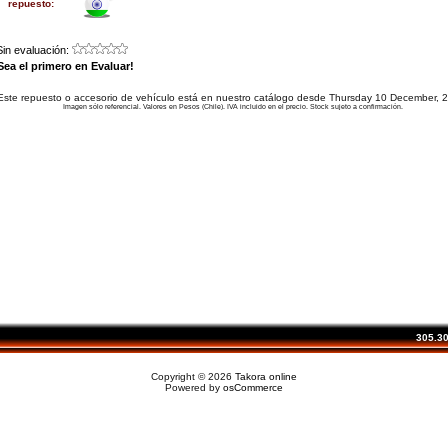
repuesto:
Sin evaluación:
Sea el primero en Evaluar!
Este repuesto o accesorio de vehículo está en nuestro catálogo desde Thursday 10 December, 
Imagen sólo referencial. Valores en Pesos (Chile). IVA incluido en el precio. Stock sujeto a confirmación.
305.303
Copyright © 2026
Takora online
Powered by
osCommerce