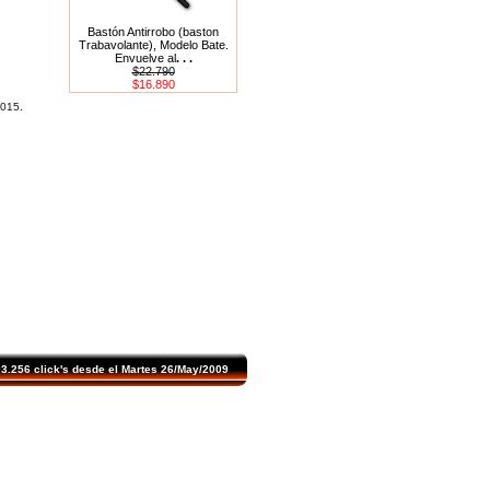
Bastón Antirrobo (baston
Trabavolante), Modelo Bate.
Envuelve al
. . .
$22.790
$16.890
2015.
.256 click's desde el Martes 26/May/2009