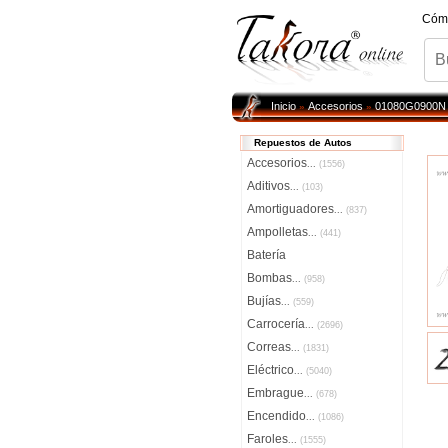
Cóm
Inicio
Accesorios
01080G0900N
»
»
Repuestos de Autos
Accesorios
...
(1556)
Aditivos
...
(103)
Amortiguadores
...
(837)
Ampolletas
...
(441)
Batería
Bombas
...
(958)
Bujías
...
(559)
Carrocería
...
(2696)
Correas
...
(1831)
Eléctrico
...
(5040)
Embrague
...
(678)
Encendido
...
(1086)
Faroles
...
(1555)