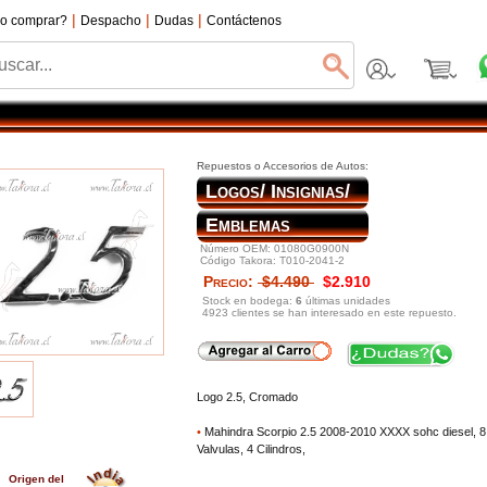
|
|
|
o comprar?
Despacho
Dudas
Contáctenos
Repuestos o Accesorios de Autos:
Logos/ Insignias/
Emblemas
Número OEM: 01080G0900N
Código Takora: T010-2041-2
Precio:
$4.490
$2.910
Stock en bodega:
6
últimas unidades
4923 clientes se han interesado en este repuesto.
Logo 2.5, Cromado
•
Mahindra Scorpio 2.5 2008-2010 XXXX sohc diesel, 8
Valvulas, 4 Cilindros,
Origen del