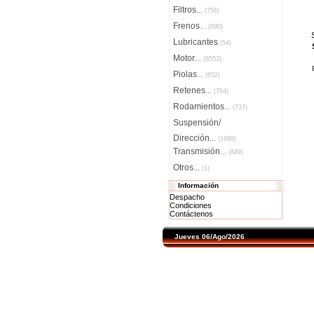
Filtros
...
(756)
Frenos
...
(890)
Lubricantes
(54)
Motor
...
(8553)
Piolas
...
(652)
Retenes
...
(764)
Rodamientos
...
(737)
Suspensión/
Dirección
...
(1699)
Transmisión
...
(849)
Otros...
(1)
Información
Despacho
Condiciones
Contáctenos
Jueves 06/Ago/2026