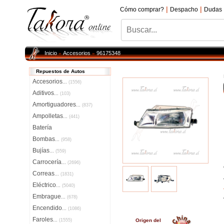
|
|
Cómo comprar?
Despacho
Dudas
Inicio
Accesorios
96175348
»
»
Repuestos de Autos
Accesorios
...
(1556)
Aditivos
...
(103)
Amortiguadores
...
(837)
Ampolletas
...
(441)
Batería
Bombas
...
(958)
Bujías
...
(559)
Carrocería
...
(2696)
Correas
...
(1831)
Eléctrico
...
(5040)
Embrague
...
(678)
Encendido
...
(1086)
Faroles
...
(1555)
Origen del