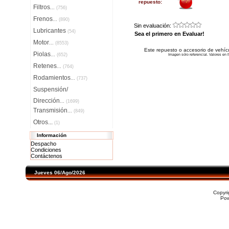
repuesto:
Filtros
...
(756)
Frenos
...
(890)
Sin evaluación:
Lubricantes
(54)
Sea el primero en Evaluar!
Motor
...
(8553)
Este repuesto o accesorio de vehíc
Piolas
...
(652)
Imagen sólo referencial. Valores en P
Retenes
...
(764)
Rodamientos
...
(737)
Suspensión/
Dirección
...
(1699)
Transmisión
...
(849)
Otros...
(1)
Información
Despacho
Condiciones
Contáctenos
Jueves 06/Ago/2026
Copyr
Po