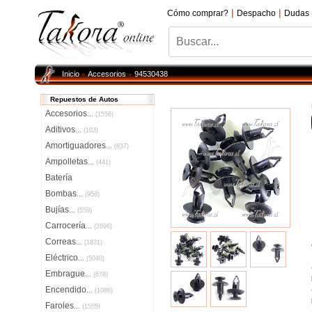
|
|
Cómo comprar?
Despacho
Dudas
Inicio
Accesorios
94530438
»
»
Repuestos de Autos
Accesorios
...
(1556)
Aditivos
...
(103)
Amortiguadores
...
(837)
Ampolletas
...
(441)
Batería
Bombas
...
(958)
Bujías
...
(559)
Carrocería
...
(2696)
Correas
...
(1831)
Eléctrico
...
(5040)
Embrague
...
(678)
Encendido
...
(1086)
Faroles
...
(1555)