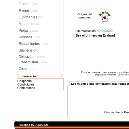
Filtros
...
(756)
Frenos
...
(890)
Origen del
Lubricantes
repuesto:
(54)
Motor
...
(8553)
Piolas
Sin evaluación:
...
(652)
Sea el primero en Evaluar!
Retenes
...
(764)
Rodamientos
...
(737)
Suspensión/
Dirección
...
(1699)
Transmisión
...
(849)
Otros...
(1)
Este repuesto o accesorio de vehíc
Imagen sólo referencial. Valores en P
Información
Despacho
Los clientes que compraron este repues
Condiciones
Contáctenos
Cilindro chapa Pue
Viernes 07/Ago/2026