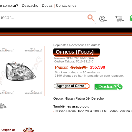
|
|
|
o comprar?
Despacho
Dudas
Contáctenos
Repuestos o Accesorios de Autos:
Opticos (Focos)
Número OEM: 26010-00QAA
Código Takora: T010-1313-0
Precio:
$65.290
$55.590
Stock en bodega: + 10 unidades
5396 clientes se han interesado en este repuesto.
Optico, Nissan Platina 02- Derecho
También es usado por:
•
Nissan Platina Dohc 2004-2008 1.6L Sedan Bencina
Origen del