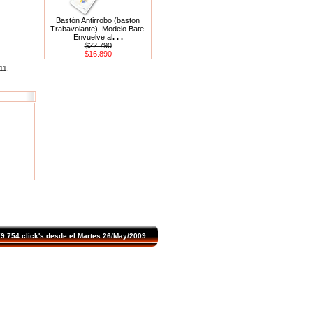
Bastón Antirrobo (baston
Trabavolante), Modelo Bate.
Envuelve al
. . .
$22.790
$16.890
11.
.754 click's desde el Martes 26/May/2009