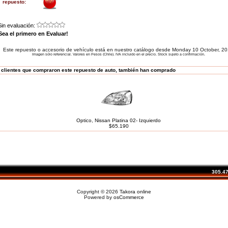
repuesto:
Sin evaluación:
Sea el primero en Evaluar!
Este repuesto o accesorio de vehículo está en nuestro catálogo desde Monday 10 October, 20
Imagen sólo referencial. Valores en Pesos (Chile). IVA incluido en el precio. Stock sujeto a confirmación.
 clientes que compraron este repuesto de auto, también han comprado
Optico, Nissan Platina 02- Izquierdo
$65.190
305.479
Copyright © 2026
Takora online
Powered by
osCommerce