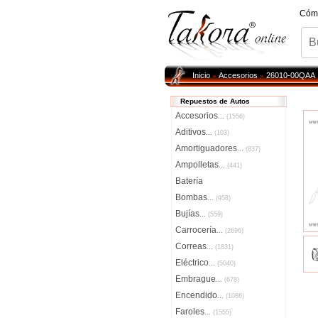
Cóm
Inicio
Accesorios
26010-00QAA
»
»
Repuestos de Autos
Accesorios
...
(1556)
Aditivos
...
(103)
Amortiguadores
...
(837)
Ampolletas
...
(441)
Batería
Bombas
...
(958)
Bujías
...
(559)
Carrocería
...
(2696)
Correas
...
(1831)
Eléctrico
...
(5040)
Embrague
...
(678)
Encendido
...
(1086)
Faroles
...
(1555)