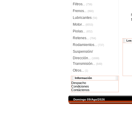
Filtros
...
(756)
Frenos
...
(890)
Lubricantes
(54)
Motor
...
(8553)
Piolas
...
(652)
Retenes
...
(764)
Los
Rodamientos
...
(737)
Suspensión/
Dirección
...
(1699)
Transmisión
...
(849)
Otros...
(1)
Información
Despacho
Condiciones
Contáctenos
Domingo 09/Ago/2026