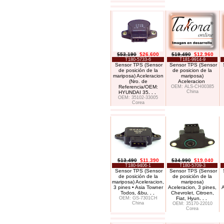
$53.190
$26.600
$19.490
$12.960
T180-5733-6
T181-9914-9
Sensor TPS (Sensor
Sensor TPS (Sensor
de posición de la
de posicion de la
mariposa) Aceleracion
mariposa)
(Nro. de
Aceleracion
Referencia/OEM:
OEM: ALS-CH00385
China
HYUNDAI 35
. . .
OEM: 35102-33005
Corea
$13.490
$11.390
$34.990
$19.040
T180-9406-1
T180-5709-3
Sensor TPS (Sensor
Sensor TPS (Sensor
de posición de la
de posición de la
mariposa) Aceleracion,
mariposa)
3 pines • Asia Towner
Aceleracion, 3 pines,
A
Todos, &bu
. . .
Chevrolet, Citroen,
OEM: GS-7301CH
Fiat, Hyun
. . .
China
OEM: 35170-22010
Corea