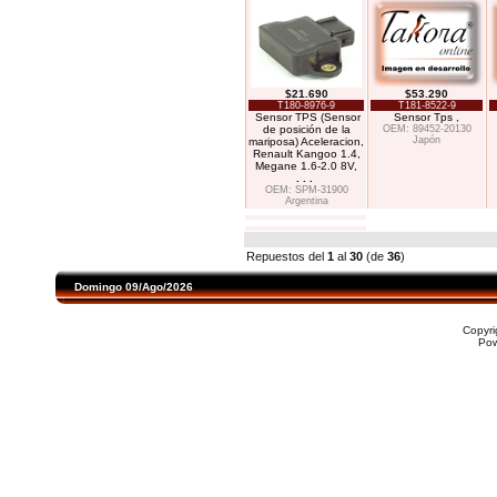
$21.690
$53.290
T180-8976-9
T181-8522-9
Sensor TPS (Sensor
Sensor Tps ,
de posición de la
OEM: 89452-20130
Japón
mariposa) Aceleracion,
Renault Kangoo 1.4,
Megane 1.6-2.0 8V,
. . .
OEM: SPM-31900
Argentina
Repuestos del
1
al
30
(de
36
)
Domingo 09/Ago/2026
Copyr
Po