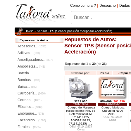
|
|
Cómo comprar?
Despacho
Dudas
Inicio
Sensor TPS (Sensor posición mariposa/ Aceleración)
»
Repuestos de Autos:
Repuestos de Autos
Sensor TPS (Sensor posic
Accesorios
...
(1556)
Aceleración)
Aditivos
...
(103)
Amortiguadores
...
(837)
Repuestos del
1
al
30
(de
36
)
Ampolletas
...
(441)
Batería
Ordenar por:
Precio
↓
Repues
Bombas
...
(958)
Bujías
...
(559)
Carrocería
...
(2696)
Correas
...
(1831)
$261.090
$74.090
$61.490
T181-1795-9
T181-2844-6
Eléctrico
...
(5040)
Cuerpo de Mariposa
Cuerpo Mariposa
(Aceleracion) (Nro. de
Chevrolet N300
Embrague
...
(678)
Referencia/OEM:
2011-
6711410125,
OEM: 9017509
Encendido
China
A6651410225,
...
(1086)
6711410225)
. . .
Faroles
OEM: 6711410225
...
(1555)
Corea