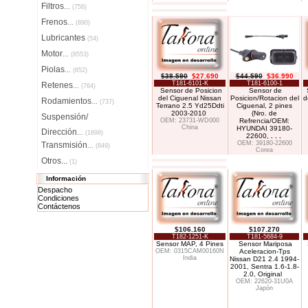
Filtros
...
(756)
Frenos
...
(890)
Lubricantes
(54)
Motor
...
(8553)
Piolas
...
(652)
$38.590
$27.690
$44.590
$36.990
T181-6101-K
T181-6100-1
Retenes
...
(764)
Sensor de Posicion
Sensor de
del Ciguenal Nissan
Posicion/Rotacion del
d
Rodamientos
...
(737)
Terrano 2.5 Yd25Ddti
Ciguenal, 2 pines
2003-2010
(Nro. de
Suspensión/
OEM: 23731-WD000
Refrencia/OEM:
China
HYUNDAI 39180-
Dirección
...
(1699)
22600,
. . .
OEM: 39180-22600
Transmisión
...
(849)
Corea
Otros...
(1)
Información
Despacho
Condiciones
Contáctenos
$106.160
$107.270
T182-1251-K
T181-5684-9
Sensor MAP, 4 Pines
Sensor Mariposa
OEM: 0315CAM00160N
Aceleracion-Tps
India
Nissan D21 2.4 1994-
2001, Sentra 1.6-1.8-
2.0, Original
OEM: 22620-31U0A
Japón