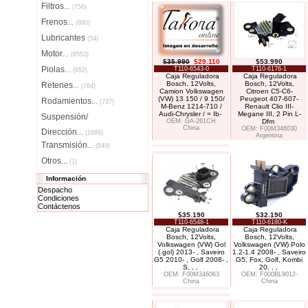
Filtros
...
(756)
Frenos
...
(890)
Lubricantes
(54)
Motor
...
(8553)
$35.990
$29.110
$53.990
Piolas
T110-6543-0
T110-6176-1
...
(652)
Caja Reguladora
Caja Reguladora
Bosch, 12Volts,
Bosch, 12Volts,
Retenes
...
(764)
Camion Volkswagen
Citroen C5-C6-
(VW) 13 150 / 9 150/
Peugeot 407-607-
Rodamientos
...
(737)
M-Benz 1214-710 /
Renault Clio III-
Audi-Chrysler / = Ib-
Megane III, 2 Pin L-
Suspensión/
OEM: GA-261CH
Dfm
China
OEM: F00M346030
Dirección
...
(1699)
Argentina
Transmisión
...
(849)
Otros...
(1)
Información
Despacho
Condiciones
Contáctenos
$35.190
$32.190
T110-6548-1
T110-6180-K
Caja Reguladora
Caja Reguladora
Bosch, 12Volts,
Bosch, 12Volts,
Volkswagen (VW) Gol
Volkswagen (VW) Polo
(.gol) 2013- , Saveiro
1.2-1.4 2008- , Saveiro
G5 2010- , Golf 2008- ,
G5, Fox, Golf, Kombi
S
. . .
20
. . .
OEM: F00M346063
OEM: F000BL9012-
China
China