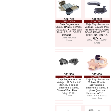
$22.790
$19.990
T110-7572-K
T110-7582-7
Caja Reguladora
Caja Reguladora de
Chino, 4Pines, 12Volts,
Voltage, 24Volts (Nro.
Jfz1929D • Great Wall
de Referencia/OEM:
Florid 1.5 2010-2015
DONG FENG 3701N-
GW4G1
. . .
800C, GAUSS GA-
OEM: GA-608
107
. . .
China
OEM: 3701N-800C
China
$41.590
$47.490
T110-4902-8
T110-5539-7
Caja Reguladora de
Caja Reguladora de
Voltaje , 12 Volts, ir-if,
Voltaje 12Volts,
2pines, p-soldar,
110Amperes,
encendido Valeo,
Encendido Valeo, 3
Citroen/ Fiat/ Peu
. . .
pines (Nro. de
OEM: M-564
Referencia/OE
. . .
China
OEM: RNV-493811
Argentina