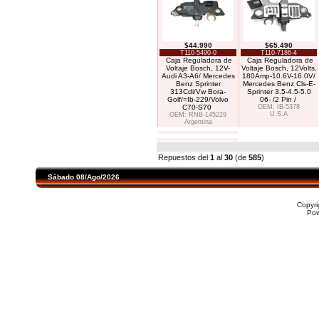
$44.990
$65.490
T110-5490-0
T110-7186-4
Caja Reguladora de
Caja Reguladora de
Voltaje Bosch, 12V-
Voltaje Bosch, 12Volts,
Audi A3-A6/ Mercedes
180Amp-10.6V-16.0V/
Benz Sprinter
Mercedes Benz Cls-E-
313Cdi/Vw Bora-
Sprinter 3.5-4.5-5.0
Golf/=Ib-229/Volvo
06- /2 Pin /
C70-S70
OEM: IB-5378
U.S.A
OEM: RNB-145229
Argentina
Repuestos del
1
al
30
(de
585
)
Sábado 08/Ago/2026
Copyr
Po