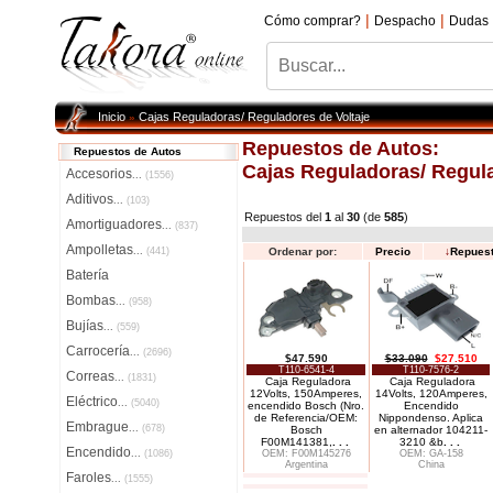
|
|
Cómo comprar?
Despacho
Dudas
Inicio
Cajas Reguladoras/ Reguladores de Voltaje
»
Repuestos de Autos:
Repuestos de Autos
Cajas Reguladoras/ Regula
Accesorios
...
(1556)
Aditivos
...
(103)
Repuestos del
1
al
30
(de
585
)
Amortiguadores
...
(837)
Ampolletas
...
(441)
Ordenar por:
Precio
↓
Repues
Batería
Bombas
...
(958)
Bujías
...
(559)
Carrocería
...
(2696)
$47.590
$33.090
$27.510
T110-6541-4
T110-7576-2
Correas
...
(1831)
Caja Reguladora
Caja Reguladora
12Volts, 150Amperes,
14Volts, 120Amperes,
Eléctrico
...
(5040)
encendido Bosch (Nro.
Encendido
de Referencia/OEM:
Nippondenso. Aplica
Embrague
...
(678)
Bosch
en alternador 104211-
F00M141381,
. . .
3210 &b
. . .
Encendido
...
(1086)
OEM: F00M145276
OEM: GA-158
Argentina
China
Faroles
...
(1555)